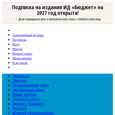
Подписка на издания ИД «Бюджет» на
2027 год открыта!
Для юридических и физических лиц с любого месяца
Электронный журнал
Подписка
Вход
Форум
Вопрос-ответ
Наши авторы
О журнале
Подписка
Конкурс
Редакционный совет
Экспертный совет
Наши авторы
Учебный центр
Журнал «Бюджет»
Реклама
Журнал «Финконтроль»