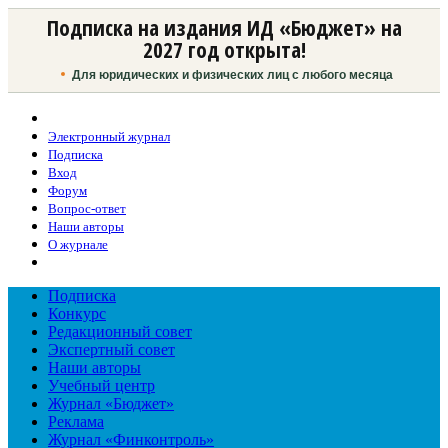
Подписка на издания ИД «Бюджет» на
2027 год открыта!
Для юридических и физических лиц с любого месяца
Электронный журнал
Подписка
Вход
Форум
Вопрос-ответ
Наши авторы
О журнале
Подписка
Конкурс
Редакционный совет
Экспертный совет
Наши авторы
Учебный центр
Журнал «Бюджет»
Реклама
Журнал «Финконтроль»