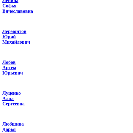
Ленина
Софья
Вячеславовна
Лермонтов
Юрий
Михайлович
Лобов
Артем
Юрьевич
Луценко
Алла
Сергеевна
Любшина
Дарья