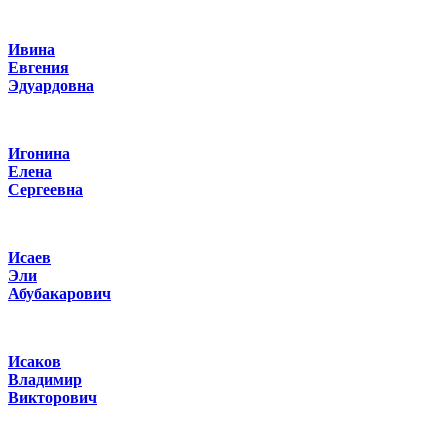
Ивина
Евгения
Эдуардовна
Игонина
Елена
Сергеевна
Исаев
Эли
Абубакарович
Исаков
Владимир
Викторович