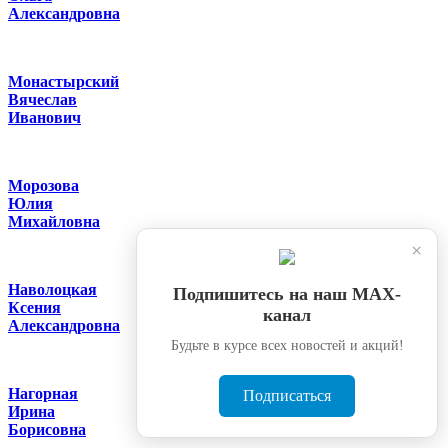
Александровна
Монастырский
Вячеслав
Иванович
Морозова
Юлия
Михайловна
×
Наволоцкая
Подпишитесь на наш МАХ-
Ксения
канал
Александровна
Будьте в курсе всех новостей и акций!
Нагорная
Подписаться
Ирина
Борисовна