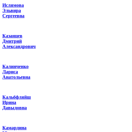
Ислямова
Эльвира
Сергеевна
Казанцев
Дмитрий
Александрович
Калинченко
Лариса
Анатольевна
Кальбфляйш
Ирина
Давыдовна
Камардина