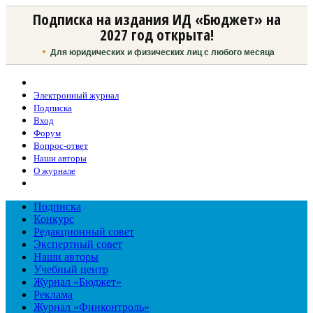
Подписка на издания ИД «Бюджет» на
2027 год открыта!
Для юридических и физических лиц с любого месяца
Электронный журнал
Подписка
Вход
Форум
Вопрос-ответ
Наши авторы
О журнале
Подписка
Конкурс
Редакционный совет
Экспертный совет
Наши авторы
Учебный центр
Журнал «Бюджет»
Реклама
Журнал «Финконтроль»