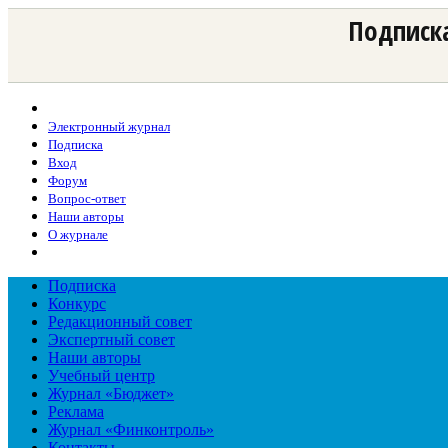
Подписка
Электронный журнал
Подписка
Вход
Форум
Вопрос-ответ
Наши авторы
О журнале
Подписка
Конкурс
Редакционный совет
Экспертный совет
Наши авторы
Учебный центр
Журнал «Бюджет»
Реклама
Журнал «Финконтроль»
Контакты