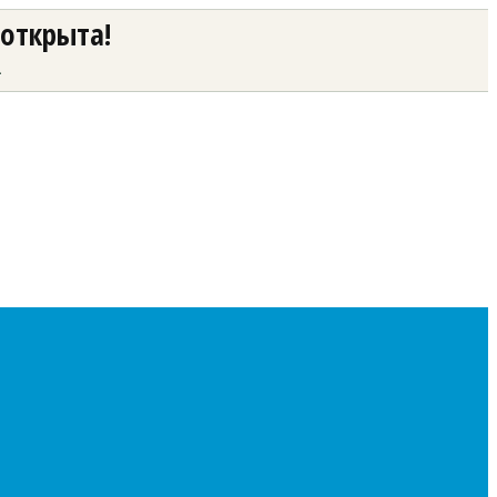
 открыта!
а