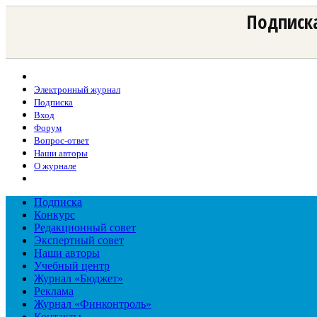
Подписка
Электронный журнал
Подписка
Вход
Форум
Вопрос-ответ
Наши авторы
О журнале
Подписка
Конкурс
Редакционный совет
Экспертный совет
Наши авторы
Учебный центр
Журнал «Бюджет»
Реклама
Журнал «Финконтроль»
Контакты