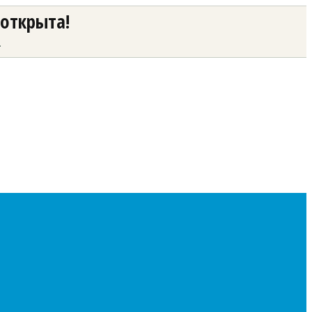
 открыта!
а