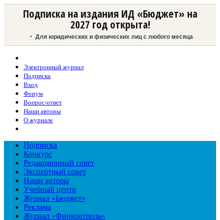
Подписка на издания ИД «Бюджет» на
2027 год открыта!
Для юридических и физических лиц с любого месяца
Электронный журнал
Подписка
Вход
Форум
Вопрос-ответ
Наши авторы
О журнале
Подписка
Конкурс
Редакционный совет
Экспертный совет
Наши авторы
Учебный центр
Журнал «Бюджет»
Реклама
Журнал «Финконтроль»