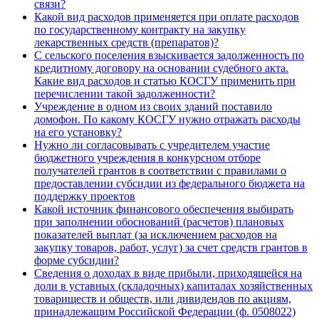
связи?
Какой вид расходов применяется при оплате расходов
по государственному контракту на закупку
лекарственных средств (препаратов)?
С сельского поселения взыскивается задолженность по
кредитному договору на основании судебного акта.
Какие вид расходов и статью КОСГУ применить при
перечислении такой задолженности?
Учреждение в одном из своих зданий поставило
домофон. По какому КОСГУ нужно отражать расходы
на его установку?
Нужно ли согласовывать с учредителем участие
бюджетного учреждения в конкурсном отборе
получателей грантов в соответствии с правилами о
предоставлении субсидии из федерального бюджета на
поддержку проектов
Какой источник финансового обеспечения выбирать
при заполнении обоснований (расчетов) плановых
показателей выплат (за исключением расходов на
закупку товаров, работ, услуг) за счет средств грантов в
форме субсидии?
Сведения о доходах в виде прибыли, приходящейся на
доли в уставных (складочных) капиталах хозяйственных
товариществ и обществ, или дивидендов по акциям,
принадлежащим Российской Федерации (ф. 0508022)