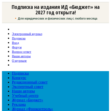
Подписка на издания ИД «Бюджет» на
2027 год открыта!
Для юридических и физических лиц с любого месяца
Электронный журнал
Подписка
Вход
Форум
Вопрос-ответ
Наши авторы
О журнале
Подписка
Конкурс
Редакционный совет
Экспертный совет
Наши авторы
Учебный центр
Журнал «Бюджет»
Реклама
Журнал «Финконтроль»