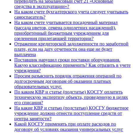
переводить на забалансовый счет 21 «Основные
средства в эксплуатации»?
На каком счете бухгалтерского учета следует учитывать
самоспасатель?
На каком счете учитывается посадочный материал
(рассада цветов, семена однолетних насаждений),
приобретенный бюджетным учреждением для
озеленения прилегающей территории?
Отражение кредиторской задолженности по заработной
плате, если на дату отчетности она еще не будет
выплачена
Поставщик нарушил сроки поставки оборудования.
Какую классификацию применить? Как отразить в учете
учреждения?
Просим разъяснить порядок отражения операций по
долгосрочным договорам об оказании платных
образовательных услуг.
По каким КВР и статье (подстатье) КОСГУ оплатить
техническую экспертизу объекта, проведенную в целях
его списания?
На какие КВР и статью (подстатью) КОСГУ бюджетное
учреждение должно отнести поступление средств от
центра занятости?
Какой КОСГУ применять при оплате расходов по
договору об условиях оказания универсальных услуг