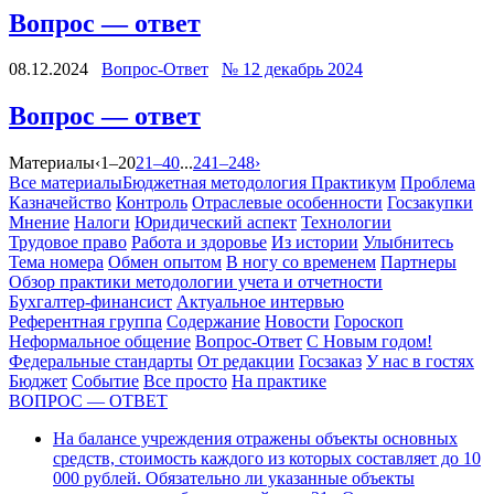
Вопрос — ответ
08.12.2024
Вопрос-Ответ
№ 12 декабрь 2024
Вопрос — ответ
Материалы
‹
1–20
21–40
...
241–248
›
Все материалы
Бюджетная методология
Практикум
Проблема
Казначейство
Контроль
Отраслевые особенности
Госзакупки
Мнение
Налоги
Юридический аспект
Технологии
Трудовое право
Работа и здоровье
Из истории
Улыбнитесь
Тема номера
Обмен опытом
В ногу со временем
Партнеры
Обзор практики методологии учета и отчетности
Бухгалтер-финансист
Актуальное интервью
Референтная группа
Содержание
Новости
Гороскоп
Неформальное общение
Вопрос-Ответ
С Новым годом!
Федеральные стандарты
От редакции
Госзаказ
У нас в гостях
Бюджет
Событие
Все просто
На практике
ВОПРОС — ОТВЕТ
На балансе учреждения отражены объекты основных
средств, стоимость каждого из которых составляет до 10
000 рублей. Обязательно ли указанные объекты