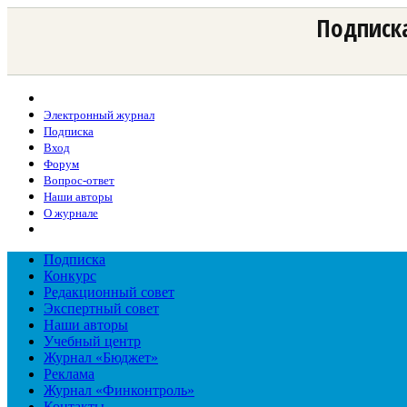
Подписка
Электронный журнал
Подписка
Вход
Форум
Вопрос-ответ
Наши авторы
О журнале
Подписка
Конкурс
Редакционный совет
Экспертный совет
Наши авторы
Учебный центр
Журнал «Бюджет»
Реклама
Журнал «Финконтроль»
Контакты