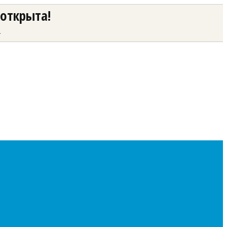
 открыта!
а