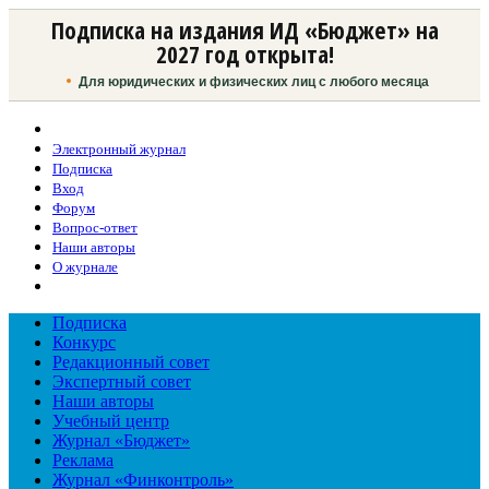
Подписка на издания ИД «Бюджет» на
2027 год открыта!
Для юридических и физических лиц с любого месяца
Электронный журнал
Подписка
Вход
Форум
Вопрос-ответ
Наши авторы
О журнале
Подписка
Конкурс
Редакционный совет
Экспертный совет
Наши авторы
Учебный центр
Журнал «Бюджет»
Реклама
Журнал «Финконтроль»