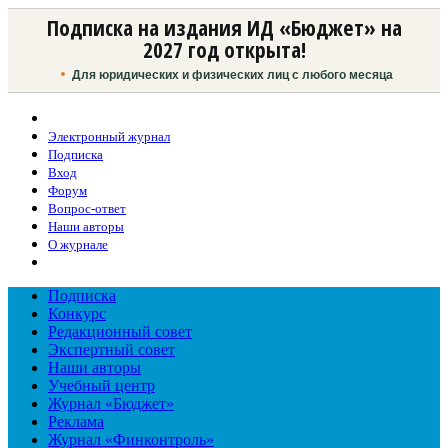
Подписка на издания ИД «Бюджет» на
2027 год открыта!
Для юридических и физических лиц с любого месяца
Электронный журнал
Подписка
Вход
Форум
Вопрос-ответ
Наши авторы
О журнале
Подписка
Конкурс
Редакционный совет
Экспертный совет
Наши авторы
Учебный центр
Журнал «Бюджет»
Реклама
Журнал «Финконтроль»