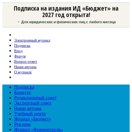
Подписка на издания ИД «Бюджет» на
2027 год открыта!
Для юридических и физических лиц с любого месяца
Электронный журнал
Подписка
Вход
Форум
Вопрос-ответ
Наши авторы
О журнале
Подписка
Конкурс
Редакционный совет
Экспертный совет
Наши авторы
Учебный центр
Журнал «Бюджет»
Реклама
Журнал «Финконтроль»