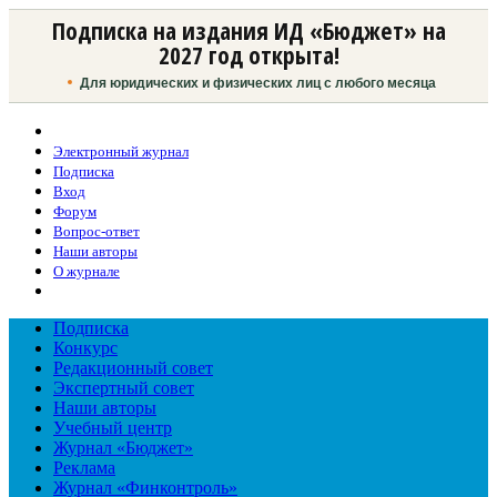
Подписка на издания ИД «Бюджет» на
2027 год открыта!
Для юридических и физических лиц с любого месяца
Электронный журнал
Подписка
Вход
Форум
Вопрос-ответ
Наши авторы
О журнале
Подписка
Конкурс
Редакционный совет
Экспертный совет
Наши авторы
Учебный центр
Журнал «Бюджет»
Реклама
Журнал «Финконтроль»