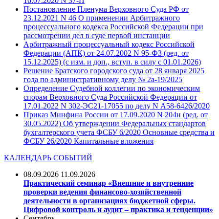
16.07.2020 N 37-П
Постановление Пленума Верховного Суда РФ от
23.12.2021 N 46 О применении Арбитражного
процессуального кодекса Российской Федерации при
рассмотрении дел в суде первой инстанции
Арбитражный процессуальный кодекс Российской
Федерации (АПК) от 24.07.2002 N 95-ФЗ (ред. от
15.12.2025) (с изм. и доп., вступ. в силу с 01.01.2026)
Решение Братского городского суда от 28 января 2025
года по административному делу № 2а-19/2025
Определение Судебной коллегии по экономическим
спорам Верховного Суда Российской Федерации от
17.01.2022 N 302-ЭС21-17055 по делу N А58-6426/2020
Приказ Минфина России от 17.09.2020 N 204н (ред. от
30.05.2022) Об утверждении Федеральных стандартов
бухгалтерского учета ФСБУ 6/2020 Основные средства и
ФСБУ 26/2020 Капитальные вложения
КАЛЕНДАРЬ СОБЫТИЙ
08.09.2026 11.09.2026
Практический семинар «Внешние и внутренние
проверки ведения финансово-хозяйственной
деятельности в организациях бюджетной сферы.
Цифровой контроль и аудит – практика и тенденции»
Сентябрь