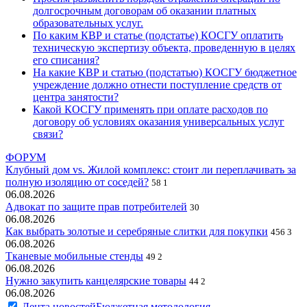
долгосрочным договорам об оказании платных
образовательных услуг.
По каким КВР и статье (подстатье) КОСГУ оплатить
техническую экспертизу объекта, проведенную в целях
его списания?
На какие КВР и статью (подстатью) КОСГУ бюджетное
учреждение должно отнести поступление средств от
центра занятости?
Какой КОСГУ применять при оплате расходов по
договору об условиях оказания универсальных услуг
связи?
ФОРУМ
Клубный дом vs. Жилой комплекс: стоит ли переплачивать за
полную изоляцию от соседей?
58
1
06.08.2026
Адвокат по защите прав потребителей
30
06.08.2026
Как выбрать золотые и серебряные слитки для покупки
456
3
06.08.2026
Тканевые мобильные стенды
49
2
06.08.2026
Нужно закупить канцелярские товары
44
2
06.08.2026
Лента новостей
Бюджетная методология