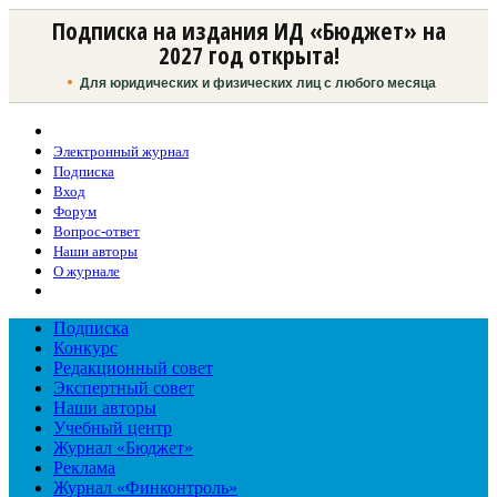
Подписка на издания ИД «Бюджет» на
2027 год открыта!
Для юридических и физических лиц с любого месяца
Электронный журнал
Подписка
Вход
Форум
Вопрос-ответ
Наши авторы
О журнале
Подписка
Конкурс
Редакционный совет
Экспертный совет
Наши авторы
Учебный центр
Журнал «Бюджет»
Реклама
Журнал «Финконтроль»