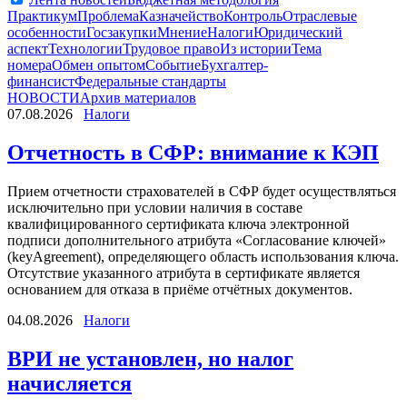
Практикум
Проблема
Казначейство
Контроль
Отраслевые
особенности
Госзакупки
Мнение
Налоги
Юридический
аспект
Технологии
Трудовое право
Из истории
Тема
номера
Обмен опытом
Событие
Бухгалтер-
финансист
Федеральные стандарты
НОВОСТИ
Архив материалов
07.08.2026
Налоги
Отчетность в СФР: внимание к КЭП
Прием отчетности страхователей в СФР будет осуществляться
исключительно при условии наличия в составе
квалифицированного сертификата ключа электронной
подписи дополнительного атрибута «Согласование ключей»
(keyAgreement), определяющего область использования ключа.
Отсутствие указанного атрибута в сертификате является
основанием для отказа в приёме отчётных документов.
04.08.2026
Налоги
ВРИ не установлен, но налог
начисляется