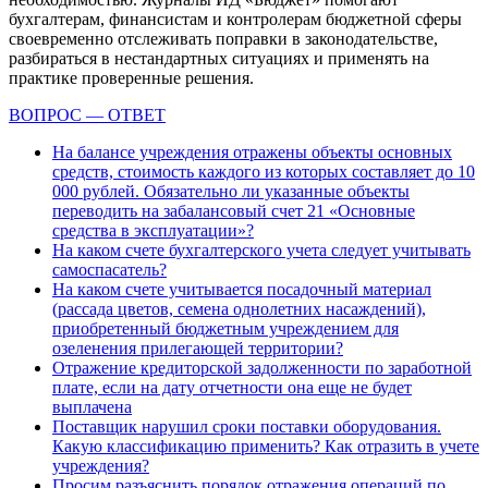
бухгалтерам, финансистам и контролерам бюджетной сферы
своевременно отслеживать поправки в законодательстве,
разбираться в нестандартных ситуациях и применять на
практике проверенные решения.
ВОПРОС — ОТВЕТ
На балансе учреждения отражены объекты основных
средств, стоимость каждого из которых составляет до 10
000 рублей. Обязательно ли указанные объекты
переводить на забалансовый счет 21 «Основные
средства в эксплуатации»?
На каком счете бухгалтерского учета следует учитывать
самоспасатель?
На каком счете учитывается посадочный материал
(рассада цветов, семена однолетних насаждений),
приобретенный бюджетным учреждением для
озеленения прилегающей территории?
Отражение кредиторской задолженности по заработной
плате, если на дату отчетности она еще не будет
выплачена
Поставщик нарушил сроки поставки оборудования.
Какую классификацию применить? Как отразить в учете
учреждения?
Просим разъяснить порядок отражения операций по