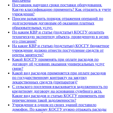
выплачена
Поставщик нарушил сроки поставки оборудования.
Какую классификацию применить? Как отразить в учете
учреждения?
Просим разъяснить порядок отражения операций по
долгосрочным договорам об оказании платных
образовательных услуг.
По каким КВР и статье (подстатье) КОСГУ оплатить
техническую экспертизу объекта, проведенную в целях
его списания?
На какие КВР и статью (подстатью) КОСГУ бюджетное
учреждение должно отнести поступление средств от
центра занятости?
Какой КОСГУ применять при оплате расходов по
договору об условиях оказания универсальных услуг
связи?
Какой вид расходов применяется при оплате расходов
по государственному контракту на закупку
лекарственных средств (препаратов)?
С сельского поселения взыскивается задолженность по
кредитному договору на основании судебного акта.
Какие вид расходов и статью КОСГУ применить при
перечислении такой задолженности?
Учреждение в одном из своих зданий поставило
домофон. По какому КОСГУ нужно отражать расходы