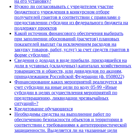
на его установку?
Нужно ли согласовывать с учредителем участие
бюджетного учреждения в конкурсном отборе
получателей грантов в соответствии с правилами о
предоставлении субсидии из федерального бюджета на
поддержку проектов
Какой источник финансового обеспечения выбирать
при заполнении обоснований (расчетов) плановых
показателей выплат (за исключением расходов на
закупку товаров, работ, услуг) за счет средств грантов в
форме субсидии?
Сведения о доходах в виде прибыли, приходящейся на
доли в уставных (складочных) капиталах хозяйственных
товариществ и обществ, или дивидендов по акциям,
принадлежащим Российской Федерации (ф. 0508022)
Финансирование ка­ких мероприятий реализуется за
счет субсидии на иные цели по коду 05-99 «Иные
субсидии в целях осуществления мероприятий по
предотвращению, ликвидации чрезвычайных
ситуаций»?
Кредитование обучающихся
Необходимы средства на выполнение работ по
обеспечению безопасности объектов и территории в
соответствии с требованиями к антитеррористической
защищенности. Выделяется ли на указанные цели