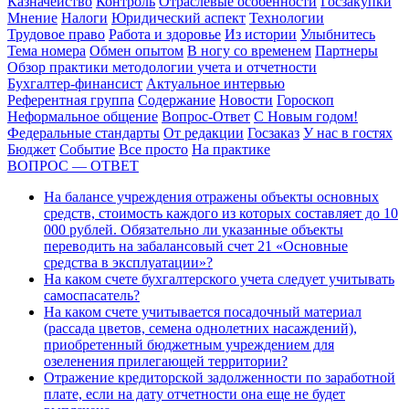
Казначейство
Контроль
Отраслевые особенности
Госзакупки
Мнение
Налоги
Юридический аспект
Технологии
Трудовое право
Работа и здоровье
Из истории
Улыбнитесь
Тема номера
Обмен опытом
В ногу со временем
Партнеры
Обзор практики методологии учета и отчетности
Бухгалтер-финансист
Актуальное интервью
Референтная группа
Содержание
Новости
Гороскоп
Неформальное общение
Вопрос-Ответ
С Новым годом!
Федеральные стандарты
От редакции
Госзаказ
У нас в гостях
Бюджет
Событие
Все просто
На практике
ВОПРОС — ОТВЕТ
На балансе учреждения отражены объекты основных
средств, стоимость каждого из которых составляет до 10
000 рублей. Обязательно ли указанные объекты
переводить на забалансовый счет 21 «Основные
средства в эксплуатации»?
На каком счете бухгалтерского учета следует учитывать
самоспасатель?
На каком счете учитывается посадочный материал
(рассада цветов, семена однолетних насаждений),
приобретенный бюджетным учреждением для
озеленения прилегающей территории?
Отражение кредиторской задолженности по заработной
плате, если на дату отчетности она еще не будет