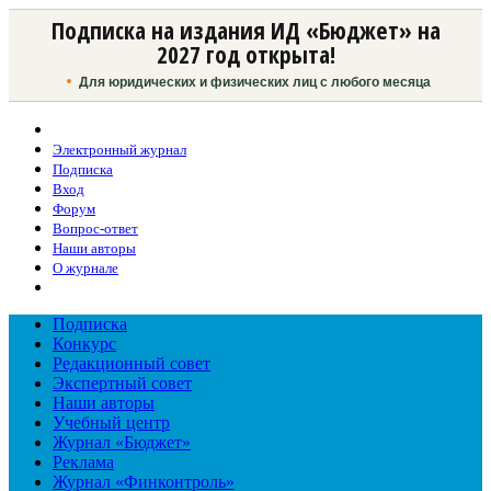
Подписка на издания ИД «Бюджет» на
2027 год открыта!
Для юридических и физических лиц с любого месяца
Электронный журнал
Подписка
Вход
Форум
Вопрос-ответ
Наши авторы
О журнале
Подписка
Конкурс
Редакционный совет
Экспертный совет
Наши авторы
Учебный центр
Журнал «Бюджет»
Реклама
Журнал «Финконтроль»