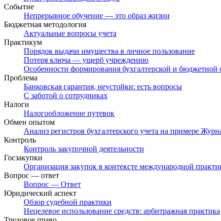
Событие
Непрерывное обучение — это образ жизни
Бюджетная методология
Актуальные вопросы учета
Практикум
Порядок выдачи имущества в личное пользование
Потеря ключа — ущерб учреждению
Особенности формирования бухгалтерской и бюджетной о
Проблема
Банковская гарантия, неустойки: есть вопросы
С заботой о сотрудниках
Налоги
Налогообложение путевок
Обмен опытом
Анализ регистров бухгалтерского учета на примере Журн
Контроль
Контроль закупочной деятельности
Госзакупки
Организация закупок в контексте международной практи
Вопрос — ответ
Вопрос — Ответ
Юридический аспект
Обзор судебной практики
Нецелевое использование средств: арбитражная практика
Трудовое право