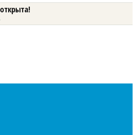
 открыта!
а