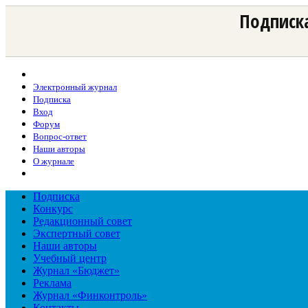
Подписка
Электронный журнал
Подписка
Вход
Форум
Вопрос-ответ
Наши авторы
О журнале
Подписка
Конкурс
Редакционный совет
Экспертный совет
Наши авторы
Учебный центр
Журнал «Бюджет»
Реклама
Журнал «Финконтроль»
Контакты