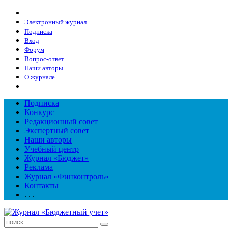
Электронный журнал
Подписка
Вход
Форум
Вопрос-ответ
Наши авторы
О журнале
Подписка
Конкурс
Редакционный совет
Экспертный совет
Наши авторы
Учебный центр
Журнал «Бюджет»
Реклама
Журнал «Финконтроль»
Контакты
. . .