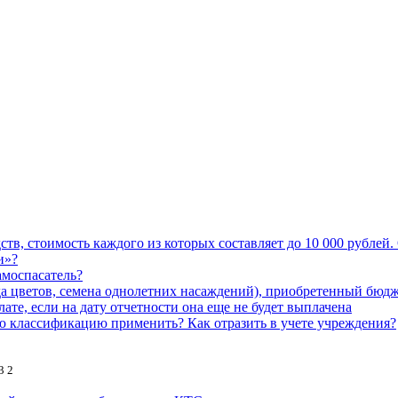
тв, стоимость каждого из которых составляет до 10 000 рублей.
и»?
амоспасатель?
ада цветов, семена однолетних насаждений), приобретенный бю
те, если на дату отчетности она еще не будет выплачена
 классификацию применить? Как отразить в учете учреждения?
3
2