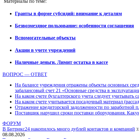
Материалы по теме:
Гранты в форме субсидий: внимание к деталям
Безвозмездное пользование: особенности соглашения
Вспомогательные объекты
Акции в учете учреждений
Наличные деньги. Лимит остатка в кассе
ВОПРОС — ОТВЕТ
На балансе учреждения отражены объекты основных средс
забалансовый счет 21 «Основные средства в эксплуатаци
На каком счете бухгалтерского учета следует учитывать с
На каком счете учитывается посадочный материал (расс
Отражение кредиторской задолженности по заработной пла
Поставщик нарушил сроки поставки оборудования. Какую
ФОРУМ
В Битрикс24 накопилось много дублей контактов и компаний
3
08.08.2026