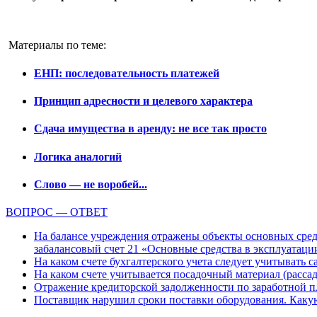
Материалы по теме:
ЕНП: последовательность платежей
Принцип адресности и целевого характера
Сдача имущества в аренду: не все так просто
Логика аналогий
Слово — не воробей...
ВОПРОС — ОТВЕТ
На балансе учреждения отражены объекты основных средс
забалансовый счет 21 «Основные средства в эксплуатаци
На каком счете бухгалтерского учета следует учитывать с
На каком счете учитывается посадочный материал (расс
Отражение кредиторской задолженности по заработной пла
Поставщик нарушил сроки поставки оборудования. Какую