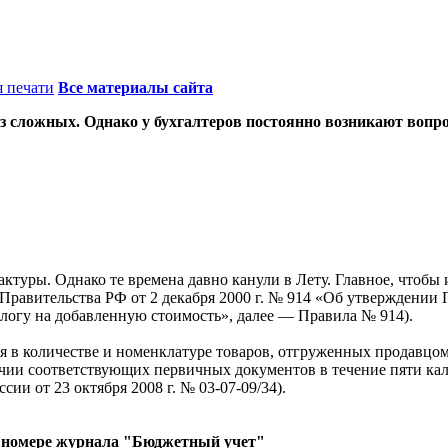
я печати
Все материалы сайта
з сложных. Однако у бухгалтеров постоянно возникают вопро
актуры. Однако те времена давно канули в Лету. Главное, чтоб
я Правительства РФ от 2 декабря 2000 г. № 914 «Об утверждени
алогу на добавленную стоимость», далее — Правила № 914).
ия в количестве и номенклатуре товаров, отгруженных продавц
ии соответствующих первичных документов в течение пяти кале
сии от 23 октября 2008 г. № 03-07-09/34).
 номере журнала "Бюджетный учет"