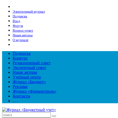
Электронный журнал
Подписка
Вход
Форум
Вопрос-ответ
Наши авторы
О журнале
Подписка
Конкурс
Редакционный совет
Экспертный совет
Наши авторы
Учебный центр
Журнал «Бюджет»
Реклама
Журнал «Финконтроль»
Контакты
. . .