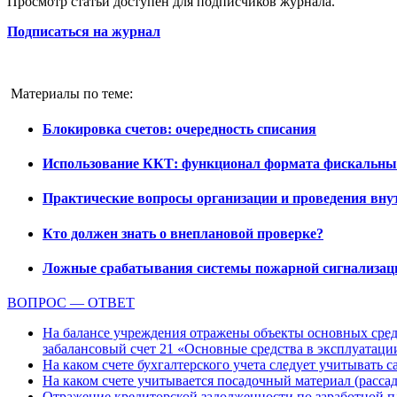
Просмотр статьи доступен для подписчиков журнала.
Подписаться на журнал
Материалы по теме:
Блокировка счетов: очередность списания
Использование ККТ: функционал формата фискальных
Практические вопросы организации и проведения вну
Кто должен знать о внеплановой проверке?
Ложные срабатывания системы пожарной сигнализаци
ВОПРОС — ОТВЕТ
На балансе учреждения отражены объекты основных средс
забалансовый счет 21 «Основные средства в эксплуатаци
На каком счете бухгалтерского учета следует учитывать с
На каком счете учитывается посадочный материал (расс
Отражение кредиторской задолженности по заработной пла