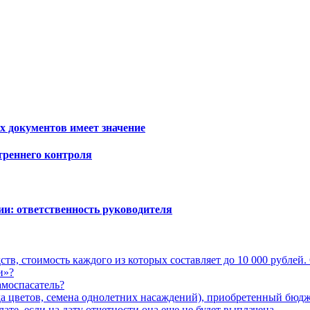
 документов имеет значение
треннего контроля
и: ответственность руководителя
тв, стоимость каждого из которых составляет до 10 000 рублей.
и»?
амоспасатель?
ада цветов, семена однолетних насаждений), приобретенный бю
те, если на дату отчетности она еще не будет выплачена