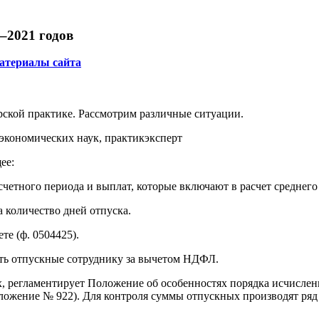
–2021 годов
атериалы сайта
рской практике. Рассмотрим различные ситуации.
экономических наук, практик­эксперт
ее:
четного периода и выплат, которые включают в расчет среднего 
 количество дней отпуска.
те (ф. 0504425).
ить отпускные сотруднику за вычетом НДФЛ.
ых, регламентирует Положение об особенностях порядка исчисле
оложение № 922). Для контроля суммы отпускных производят ряд