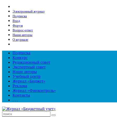
Электронный журнал
Подписка
Вход
Форум
Вопрос-ответ
Наши авторы
О журнале
Подписка
Конкурс
Редакционный совет
Экспертный совет
Наши авторы
Учебный центр
Журнал «Бюджет»
Реклама
Журнал «Финконтроль»
Контакты
. . .