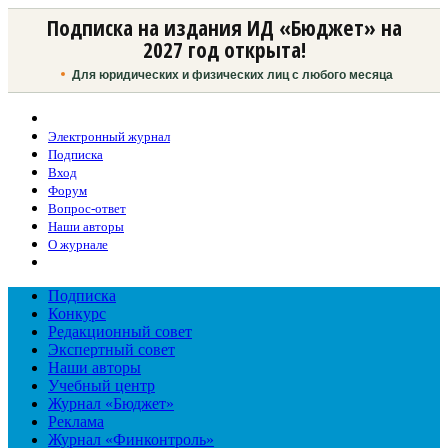
Подписка на издания ИД «Бюджет» на
2027 год открыта!
Для юридических и физических лиц с любого месяца
Электронный журнал
Подписка
Вход
Форум
Вопрос-ответ
Наши авторы
О журнале
Подписка
Конкурс
Редакционный совет
Экспертный совет
Наши авторы
Учебный центр
Журнал «Бюджет»
Реклама
Журнал «Финконтроль»