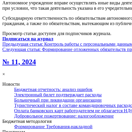
Автономное учреждение вправе осуществлять иные виды деятел
при условии, что такая деятельность указана в его учредительны
Субсидиарную ответственность по обязательствам автономного
гражданам, а также по обязательствам, вытекающим из публич
Просмотр статьи доступен для подписчиков журнала.
Подписаться на журнал
Предыдущая статья:
Контроль работы с персональными данными
Следующая статья:
Формирование отложенных обязательств пр
№ 11, 2024
×
Новости
Бюджетная отчетность: анализ ошибок
Электронный билет подтверждает расходы
Больничный при ликвидации организации
Туристический налог в составе командировочных расход
Оплата банковских карт работодателем не облагается Н
Добровольное пожертвование: налогообложение
Бюджетная методология
Формирование Требования-накладной
Практикум