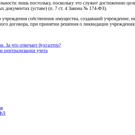
ьности лишь постольку, поскольку это служит достижению целе
х документах (уставе) (п. 7 ст. 4 Закона № 174‑ФЗ).
 учреждения собст­венник имущества, создавший учреждение, не
ного договора, при принятии решения о ликвидации учреждения
. За что отвечает бухгалтер?
и централизации учета
ов
ДФЛ