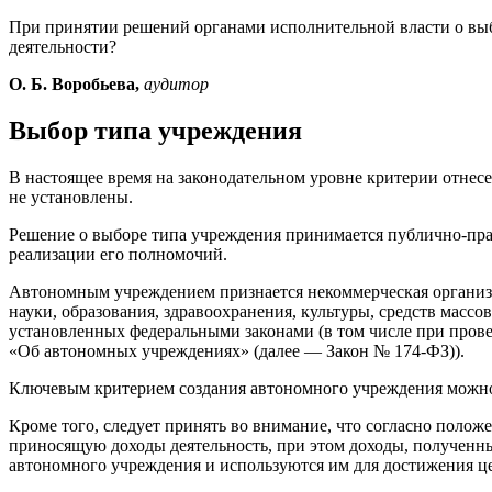
При принятии решений органами исполнительной власти о выбо
деятельности?
О.
Б.
Воробьева,
аудитор
Выбор типа учреждения
В настоящее время на законодательном уровне критерии отнес
не установлены.
Решение о выборе типа учреждения принимается публично-прав
реализации его полномочий.
Автономным учреждением при­знается некоммерческая организа
науки, образования, здравоохранения, культуры, средств массо
установленных федеральными законами (в том числе при проведе
«Об автономных учреждениях» (далее — Закон № 174‑ФЗ)).
Ключевым критерием создания автономного учреждения можно
Кроме того, следует принять во внимание, что согласно полож
приносящую доходы деятельность, при этом доходы, полученные
автономного учреждения и используются им для достижения це