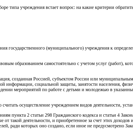
ре типа учреждения встает вопрос: на какие критерии обратит
ения государственного (муниципального) учреждения к определ
овым образованием самостоятельно с учетом услуг (работ), кот
ция, созданная Россией, субъектом России или муниципальным 
вой информации, социальной защиты, занятости населения, физич
нии мероприятий по работе с детьми и молодежью в указанных сф
 считать осуществление учреждением видов деятельности, уст
ениям пункта 2 статьи 298 Гражданского кодекса и статьи 4 Зак
 от такой деятельности, и приобретенное за счет этих доходов
лей, ради которых оно создано, если иное не предусмотрено За