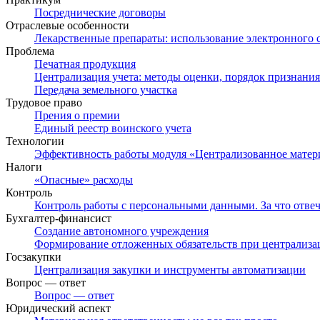
Посреднические договоры
Отраслевые особенности
Лекарственные препараты: использование электронного 
Проблема
Печатная продукция
Централизация учета: методы оценки, порядок признани
Передача земельного участка
Трудовое право
Прения о премии
Единый реестр воинского учета
Технологии
Эффективность работы модуля «Централизованное мате
Налоги
«Опасные» расходы
Контроль
Контроль работы с персональными данными. За что отвеч
Бухгалтер-финансист
Создание автономного учреждения
Формирование отложенных обязательств при централиза
Госзакупки
Централизация закупки и инструменты автоматизации
Вопрос — ответ
Вопрос — ответ
Юридический аспект