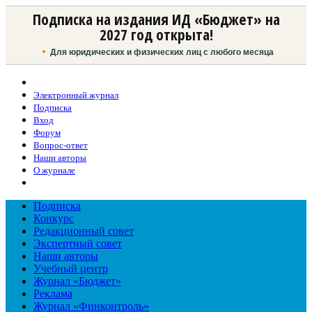
Подписка на издания ИД «Бюджет» на
2027 год открыта!
Для юридических и физических лиц с любого месяца
Электронный журнал
Подписка
Вход
Форум
Вопрос-ответ
Наши авторы
О журнале
Подписка
Конкурс
Редакционный совет
Экспертный совет
Наши авторы
Учебный центр
Журнал «Бюджет»
Реклама
Журнал «Финконтроль»