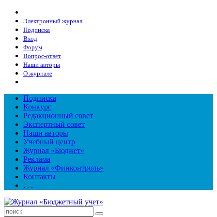
Электронный журнал
Подписка
Вход
Форум
Вопрос-ответ
Наши авторы
О журнале
Подписка
Конкурс
Редакционный совет
Экспертный совет
Наши авторы
Учебный центр
Журнал «Бюджет»
Реклама
Журнал «Финконтроль»
Контакты
. . .