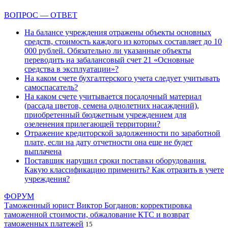
ВОПРОС — ОТВЕТ
На балансе учреждения отражены объекты основных
средств, стоимость каждого из которых составляет до 10
000 рублей. Обязательно ли указанные объекты
переводить на забалансовый счет 21 «Основные
средства в эксплуатации»?
На каком счете бухгалтерского учета следует учитывать
самоспасатель?
На каком счете учитывается посадочный материал
(рассада цветов, семена однолетних насаждений),
приобретенный бюджетным учреждением для
озеленения прилегающей территории?
Отражение кредиторской задолженности по заработной
плате, если на дату отчетности она еще не будет
выплачена
Поставщик нарушил сроки поставки оборудования.
Какую классификацию применить? Как отразить в учете
учреждения?
ФОРУМ
Таможенный юрист Виктор Богданов: корректировка
таможенной стоимости, обжалование КТС и возврат
таможенных платежей
15