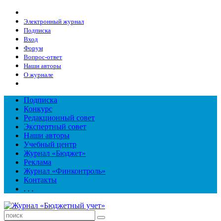
Электронный журнал
Подписка
Вход
Форум
Вопрос-ответ
Наши авторы
О журнале
Подписка
Конкурс
Редакционный совет
Экспертный совет
Наши авторы
Учебный центр
Журнал «Бюджет»
Реклама
Журнал «Финконтроль»
Контакты
. . .