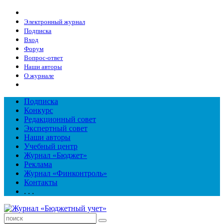
Электронный журнал
Подписка
Вход
Форум
Вопрос-ответ
Наши авторы
О журнале
Подписка
Конкурс
Редакционный совет
Экспертный совет
Наши авторы
Учебный центр
Журнал «Бюджет»
Реклама
Журнал «Финконтроль»
Контакты
. . .