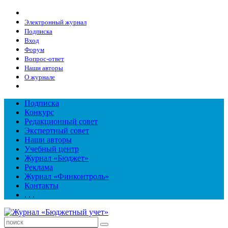
Электронный журнал
Подписка
Вход
Форум
Вопрос-ответ
Наши авторы
О журнале
Подписка
Конкурс
Редакционный совет
Экспертный совет
Наши авторы
Учебный центр
Журнал «Бюджет»
Реклама
Журнал «Финконтроль»
Контакты
. . .