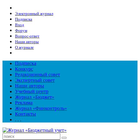
Электронный журнал
Подписка
Вход
Форум
Вопрос-ответ
Наши авторы
О журнале
Подписка
Конкурс
Редакционный совет
Экспертный совет
Наши авторы
Учебный центр
Журнал «Бюджет»
Реклама
Журнал «Финконтроль»
Контакты
. . .