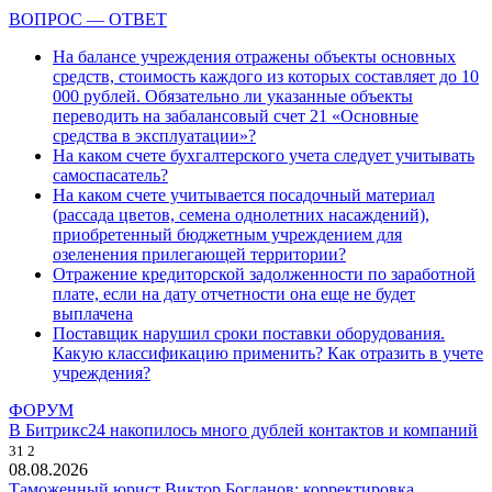
ВОПРОС — ОТВЕТ
На балансе учреждения отражены объекты основных
средств, стоимость каждого из которых составляет до 10
000 рублей. Обязательно ли указанные объекты
переводить на забалансовый счет 21 «Основные
средства в эксплуатации»?
На каком счете бухгалтерского учета следует учитывать
самоспасатель?
На каком счете учитывается посадочный материал
(рассада цветов, семена однолетних насаждений),
приобретенный бюджетным учреждением для
озеленения прилегающей территории?
Отражение кредиторской задолженности по заработной
плате, если на дату отчетности она еще не будет
выплачена
Поставщик нарушил сроки поставки оборудования.
Какую классификацию применить? Как отразить в учете
учреждения?
ФОРУМ
В Битрикс24 накопилось много дублей контактов и компаний
31
2
08.08.2026
Таможенный юрист Виктор Богданов: корректировка