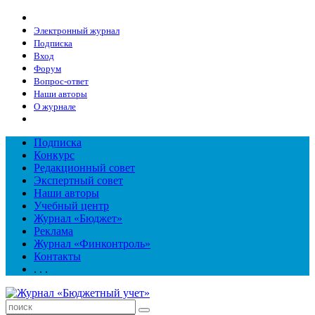
Электронный журнал
Подписка
Вход
Форум
Вопрос-ответ
Наши авторы
О журнале
Подписка
Конкурс
Редакционный совет
Экспертный совет
Наши авторы
Учебный центр
Журнал «Бюджет»
Реклама
Журнал «Финконтроль»
Контакты
. . .