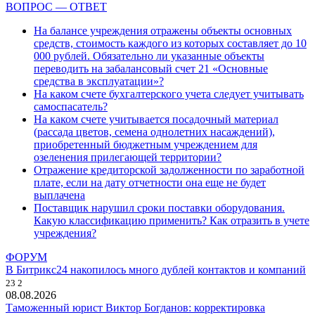
ВОПРОС — ОТВЕТ
На балансе учреждения отражены объекты основных
средств, стоимость каждого из которых составляет до 10
000 рублей. Обязательно ли указанные объекты
переводить на забалансовый счет 21 «Основные
средства в эксплуатации»?
На каком счете бухгалтерского учета следует учитывать
самоспасатель?
На каком счете учитывается посадочный материал
(рассада цветов, семена однолетних насаждений),
приобретенный бюджетным учреждением для
озеленения прилегающей территории?
Отражение кредиторской задолженности по заработной
плате, если на дату отчетности она еще не будет
выплачена
Поставщик нарушил сроки поставки оборудования.
Какую классификацию применить? Как отразить в учете
учреждения?
ФОРУМ
В Битрикс24 накопилось много дублей контактов и компаний
23
2
08.08.2026
Таможенный юрист Виктор Богданов: корректировка