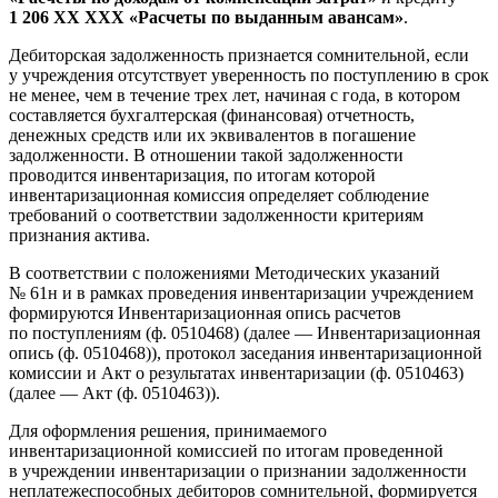
1 206 ХХ ХХХ «Расчеты по выданным авансам»
.
Дебиторская задолженность признается сомнительной, если
у учреждения отсутствует уверенность по поступлению в срок
не менее, чем в течение трех лет, начиная с года, в котором
составляется бухгалтерская (финансовая) отчетность,
денежных средств или их эквивалентов в погашение
задолженности. В отношении такой задолженности
проводится инвентаризация, по итогам которой
инвентаризационная комиссия определяет соблюдение
требований о соответствии задолженности критериям
признания актива.
В соответствии с положениями Методических указаний
№ 61н и в рамках проведения инвентаризации учреждением
формируются Инвентаризационная опись расчетов
по поступлениям (ф. 0510468) (далее — Инвентаризационная
опись (ф. 0510468)), протокол заседания инвентаризационной
комиссии и Акт о результатах инвентаризации (ф. 0510463)
(далее — Акт (ф. 0510463)).
Для оформления решения, принимаемого
инвентаризационной комиссией по итогам проведенной
в учреждении инвентаризации о признании задолженности
неплатежеспособных дебиторов сомнительной, формируется