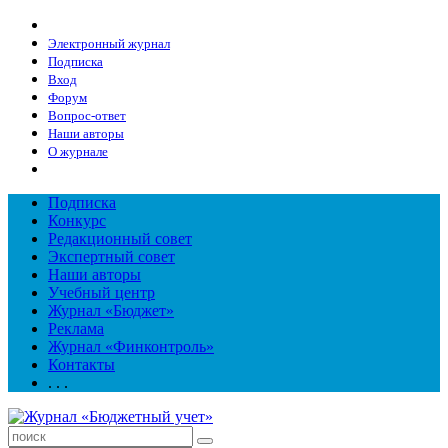
Электронный журнал
Подписка
Вход
Форум
Вопрос-ответ
Наши авторы
О журнале
Подписка
Конкурс
Редакционный совет
Экспертный совет
Наши авторы
Учебный центр
Журнал «Бюджет»
Реклама
Журнал «Финконтроль»
Контакты
. . .