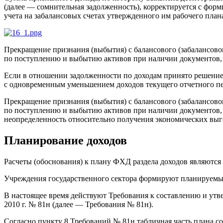
(далее — сомнительная задолженность), корректируется с фор
учета на забалансовых счетах утвержденного им рабочего плана
Прекращение признания (выбытия) с балансового (забалансово
по поступлению и выбытию активов при наличии документов,
Если в отношении задолженности по доходам принято решение о
с одновременным уменьшением доходов текущего отчетного пе
Прекращение признания (выбытия) с балансового (забалансово
по поступлению и выбытию активов при наличии документов, 
неопределенность относительно получения экономических выг
Планирование доходов
Расчеты (обоснования) к плану ФХД раздела доходов являются
Учреждения государственного сектора формируют планируемые 
В настоящее время действуют Требования к составлению и у
2010 г. № 81н (далее — Требования № 81н).
Согласно пункту 8 Требований № 81н табличная часть плана с