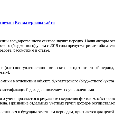
я печати
Все материалы сайта
ений государственного сектора звучит нередко. Наши авторы о
ского (бюджетного) учета с 2019 года предусматривает обязате
аботе, рассмотрим в статье.
 и (или) поступление экономических выгод за отчетный период,
овы»).
ономики в отношении объекта бухгалтерского (бюджетного) учет
 классификацией доходов, получаемых учреждениями.
ого учета признается в результате свершения фактов хозяйстве
лена. Признание отдельных учетных групп доходов осуществляет
носящиеся к будущим отчетным периодам, признаются для целей