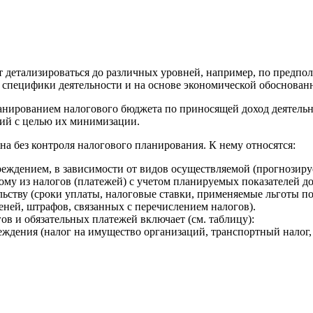
т детализироваться до различных уровней, например, по предп
м специфики деятельности и на основе экономической обоснованн
планированием налогового бюджета по приносящей доход деятел
ий с целью их минимизации.
 без контроля налогового планирования. К нему относятся:
еждением, в зависимости от видов осуществляемой (прогнозиру
му из налогов (платежей) с учетом планируемых показателей до
льству (сроки уплаты, налоговые ставки, применяемые льготы по
ней, штрафов, связанных с перечислением налогов).
ов и обязательных платежей включает (см. таблицу):
ждения (налог на имущество организаций, транспортный налог,