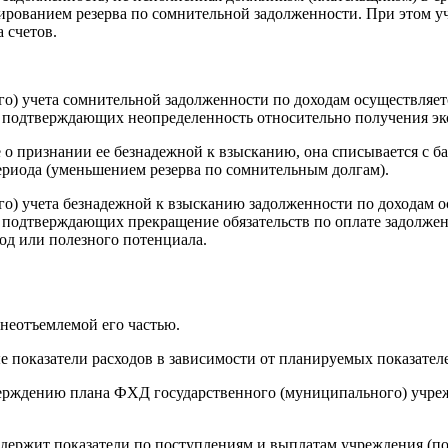
мированием резерва по сомнительной задолженности. При этом у
 счетов.
го) учета сомнительной задолженности по доходам осуществляет
 подтверждающих неопределенность относительно получения эк
 признании ее безнадежной к взысканию, она списывается с бал
риода (уменьшением резерва по сомнительным долгам).
го) учета безнадежной к взысканию задолженности по доходам о
подтверждающих прекращение обязательств по оплате задолженн
од или полезного потенциала.
 неотъемлемой его частью.
показатели расходов в зависимости от планируемых показателе
тверждению плана ФХД государственного (муниципального) учр
одержит показатели по поступлениям и выплатам учреждения (по