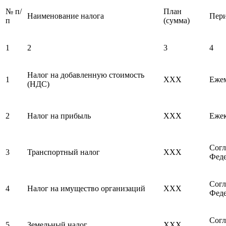
№ п/
План
Наименование налога
Пери
п
(сумма)
1
2
3
4
Налог на добавленную стоимость
1
ХХХ
Еже
(НДС)
2
Налог на прибыль
ХХХ
Ежек
Согл
3
Транспортный налог
ХХХ
Фед
Согл
4
Налог на имущество организаций
ХХХ
Фед
Согл
5
Земельный налог
ХХХ