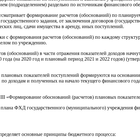
ем (подразделением) раздельно по источникам финансового обе
усматривает формирование расчетов (обоснований) по планиру
осударственного задания, от заключения договоров (государств
ских лиц, сдачи имущества в аренду, иных поступлений.
ки с формирования расчетов (обоснований) по каждому структ
целом по учреждению.
тов (обоснований) в части отражения показателей доходов нач
 года (на 2020 год и плановый период 2021 и 2022 годов) (утве
) плановых показателей поступлений формируются на основании
 по доходам и полученных на начало текущего финансового года
 III «Формирование обоснований (расчетов) плановых показате
 плана ФХД государственного (муниципального) учреждения фи
определяет основные принципы бюджетного процесса: