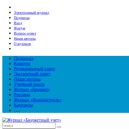
Электронный журнал
Подписка
Вход
Форум
Вопрос-ответ
Наши авторы
О журнале
Подписка
Конкурс
Редакционный совет
Экспертный совет
Наши авторы
Учебный центр
Журнал «Бюджет»
Реклама
Журнал «Финконтроль»
Контакты
. . .