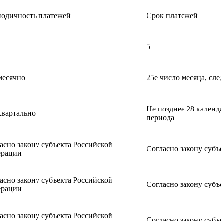
одичность платежей
Срок платежей
5
месячно
25­е число месяца, с
Не позднее 28 календ
вартально
периода
асно закону субъекта Российской
Согласно закону суб
ерации
асно закону субъекта Российской
Согласно закону суб
ерации
асно закону субъекта Российской
Согласно закону суб