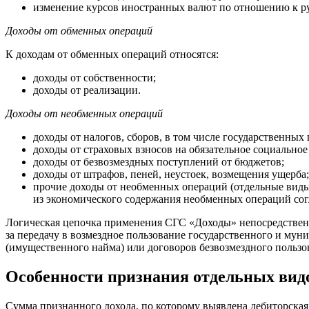
изменение курсов иностранных валют по отношению к р
Доходы от обменных операций
К доходам от обменных операций относятся:
доходы от собственности;
доходы от реализации.
Доходы от необменных операций
доходы от налогов, сборов, в том числе государственны
доходы от страховых взносов на обязательное социальное
доходы от безвозмездных поступлений от бюджетов;
доходы от штрафов, пеней, неустоек, возмещения ущерба;
прочие доходы от необменных операций (отдельные виды 
из экономического содержания необменных операций со
Логическая цепочка применения СГС «Доходы» непосредственно
за передачу в возмездное пользование государственного и му
(имущественного найма) или договоров безвозмездного пользо
Особенности признания отдельных видо
Сумма признанного дохода, по которому выявлена дебиторская