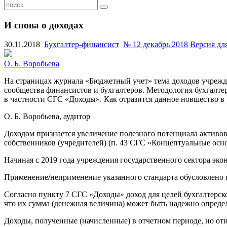
И снова о доходах
30.11.2018
Бухгалтер-финансист
№ 12 декабрь 2018
Версия дл
О. Б. Воробьева
На страницах журнала «Бюджетный учет» тема доходов учрежд
сообщества финансистов и бухгалтеров. Методология бухгалтер
в частности СГС «Доходы». Как отразится данное новшество в р
О. Б. Воробьева, аудитор
Доходом признается увеличение полезного потенциала активов
собственников (учредителей) (п. 43 СГС «Концептуальные осн
Начиная с 2019 года учреждения государственного сектора эк
Применение/неприменение указанного стандарта обусловлено
Согласно пункту 7 СГС «Доходы» доход для целей бухгалтерск
что их сумма (денежная величина) может быть надежно опреде
Доходы, полученные (начисленные) в отчетном периоде, но от