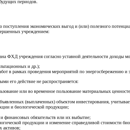
 будущих периодов.
о поступления экономических выгод и (или) полезного потенциал
овершенных учреждением:
лана ФХД учреждения согласно уставной деятельности доходы м
льтационных и др.);
абот в рамках проведения мероприятий по энергосбережению и э
ыми его действие не распространяется:
льзование или во временное пользование материальных ценност
объявленных (выплаченных) объектом инвестирования, учитывае
укции и биологической продукции;
и финансовых обязательств или их выбытие;
логической продукции и изменение справедливой стоимости био
х активов;