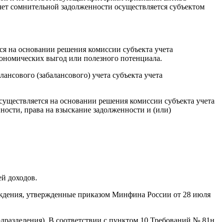
чет сомнительной задолженности осуществляется субъектом
ся на основании решения комиссии субъекта учета
ономических выгод или полезного потенциала.
ансового (забалансового) учета субъекта учета
существляется на основании решения комиссии субъекта учета
ости, права на взыскание задолженности и (или)
й доходов.
еждения, утвержденные приказом Минфина России от 28 июля
дразделения). В соответствии с пунктом 10 Требований № 81н