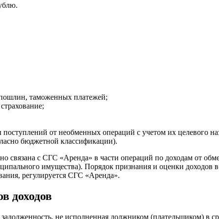
ублю.
х пошлин, таможенных платежей;
 страхование;
поступлений от необменных операций с учетом их целевого назн
гласно бюджетной классификации).
 связана с СГС «Аренда» в части операций по доходам от обме
ниципального имущества). Порядок признания и оценки доходов 
вания, регулируется СГС «Аренда».
в доходов
 задолженность, не исполненная должником (плательщиком) в ср