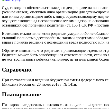
Суд, исходя из обстоятельств каждого дела, вправе на основан
(усыновителей), опекунов либо организацию для детей-сирот и
или иным организациям либо к лицу, осуществляющему над не
осуществляющее над несовершеннолетним надзор на основании д
оставшихся без попечения родителей (ст. 155.1 СК РФ) (поста
Возможно исключение, если родители умерли либо не обладают
ставший полностью дееспособным, такими средствами обладает.
вправе принять решение о возмещении вреда полностью или час
Обратите внимание, что родители, проживающие отдельно от дет
Родитель может быть освобожден от ответственности, если по
не мог воспитывать ребенка (например, из-за длительной болез
Справочно.
При составлении и ведении бюджетной сметы федерального каз
Минфина России от 20 июня 2018 г. № 141н.
Планирование
Планирование денежных потоков согласно уставной деятельно