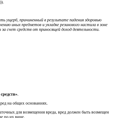
).
ть ущерб, причиненный в результате падения здоровью
ению иных предметов и укладке резинового настила в зоне
 за счет средств от приносящей доход деятельности.
средств»
.
вред на общих основаниях.
таточных для возмещения вреда, вред должен быть возмещен
е по их вине.