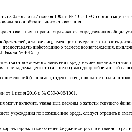
атьи 3 Закона от 27 ноября 1992 г. №
4015-1
«Об организации стр
овольного и обязательного страхования.
ора страхования и правил страхования, определяющих общие усл
иобретателей, а также лиц, имеющих намерение заключить догов
, предоставлять информацию о размере вознаграждения, выплачи
. 3 Закона №
4015-1).
мущества от возможного нанесения вреда несовершеннолетними
ва, принадлежащего страхователю (выгодоприобретателю) на осн
ых помещений (например, отделка стен, покрытие пола и потол
и от 1 июня 2016 г. № С59-9-08/1361.
 могут включить указанные расходы в затраты текущего финан
ств учреждения по возмещению вреда, следует отразить в смет
 корректировки показателей бюджетной росписи главного распо