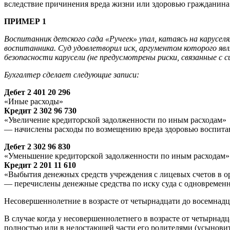
вследствие причинения вреда жизни или здоровью гражданина»
ПРИМЕР 1
Воспитанник детского сада «Ручеек» упал, катаясь на карусе
воспитанника. Суд удовлетворил иск, аргументом которого явл
безопасности карусели (не предусмотрены риски, связанные с
Бухгалтер сделает следующие записи:
Дебет 2 401 20 296
«Иные расходы»
Кредит 2 302 96 730
«Увеличение кредиторской задолженности по иным расходам»
— начислены расходы по возмещению вреда здоровью воспита
Дебет 2 302 96 830
«Уменьшение кредиторской задолженности по иным расходам»
Кредит 2 201 11 610
«Выбытия денежных средств учреждения с лицевых счетов в ор
— перечислены денежные средства по иску суда с одновремен
Несовершеннолетние в возрасте от четырнадцати до восемнадц
В случае когда у несовершеннолетнего в возрасте от четырнад
полностью или в недостающей части его родителями (усыновите