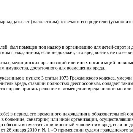
рнадцати лет (малолетним), отвечают его родители (усыновител
ей, был помещен под надзор в организацию для детей-сирот и де
ним гражданином, если не докажет, что вред возник не по ее ви
ельных, медицинских организаций или иных организаций по воз
м имущества, достаточного для возмещения вреда.
указанные в пункте 3 статьи 1073 Гражданского кодекса, умерли
итель вреда, ставший полностью дееспособным, обладает таким
ств вправе принять решение о возмещении вреда полностью или ч
себе) в период его временного нахождения в образовательной ор
 в больнице, санатории) или иной организации, осуществлявших 
цо обязаны возместить причиненный малолетним вред, если не д
 от 26 января 2010 г. № 1 «О применении судами гражданского 