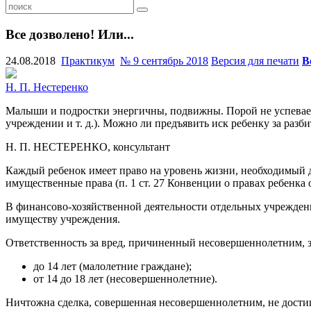
Все дозволено! Или...
24.08.2018
Практикум
№ 9 сентябрь 2018
Версия для печати
В
Н. П. Нестеренко
Малыши и подростки энергичны, подвижны. Порой не успеваеш
учреждении и т. д.). Можно ли предъявить иск ребенку за разб
Н. П. НЕСТЕРЕНКО, консультант
Каждый ребенок имеет право на уровень жизни, необходимый дл
имущественные права (п. 1 ст. 27 Конвенции о правах ребенка от
В финансово-хозяйственной деятельности отдельных учреждени
имуществу учреждения.
Ответственность за вред, причиненный несовершеннолетним, з
до 14 лет (малолетние граждане);
от 14 до 18 лет (несовершеннолетние).
Ничтожна сделка, совершенная несовершеннолетним, не достигш