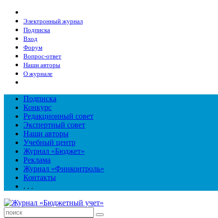
Электронный журнал
Подписка
Вход
Форум
Вопрос-ответ
Наши авторы
О журнале
Подписка
Конкурс
Редакционный совет
Экспертный совет
Наши авторы
Учебный центр
Журнал «Бюджет»
Реклама
Журнал «Финконтроль»
Контакты
. . .