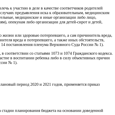
влечь к участию в деле в качестве соответчиков родителей
 в случаях предъявления иска к образовательным, медицинским
тельные, медицинские и иные организации либо лицо,
м), опекунам либо организации для детей-сирот и детей,
 жизни или здоровью потерпевшего, а сам причинитель вреда,
ителя вреда и потерпевшего, а также иных обстоятельств,
п. 14 постановления пленума Верховного Суда России № 1).
в соответствии со статьями 1073 и 1074 Гражданского кодекса.
астие в воспитании ребенка либо в силу объективных причин
ссии № 1).
лановый период 2020 и 2021 годов, применяется приказ
а стадии планирования бюджета на основании доведенной