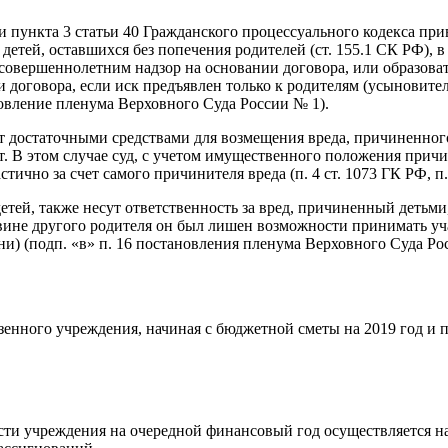
ии пункта 3 статьи 40 Гражданского процессуального кодекса при
 детей, оставшихся без попечения родителей (ст. 155.1 СК РФ),
совершеннолетним надзор на основании договора, или образова
оговора, если иск предъявлен только к родителям (усыновителя
новление пленума Верховного Суда России № 1).
 достаточными средствами для возмещения вреда, причиненного
 В этом случае суд, с учетом имущественного положения причин
тично за счет самого причинителя вреда (п. 4 ст. 1073 ГК РФ, 
ей, также несут ответственность за вред, причиненный детьми, 
 вине другого родителя он был лишен возможности принимать уч
ни) (подп. «в» п. 16 постановления пленума Верховного Суда Ро
енного учреждения, начиная с бюджетной сметы на 2019 год и п
сти учреждения на очередной финансовый год осуществляется н