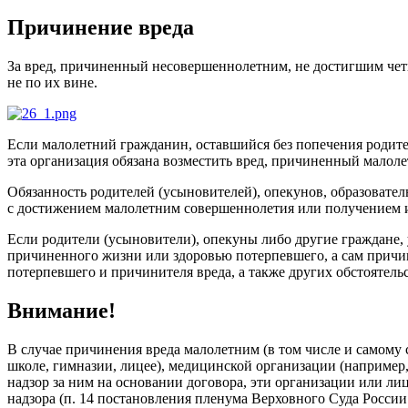
Причинение вреда
За вред, причиненный несовершеннолетним, не достигшим четы
не по их вине.
Если малолетний гражданин, оставшийся без попечения родител
эта организация обязана возместить вред, причиненный малолет
Обязанность родителей (усыновителей), опекунов, образоват
с достижением малолетним совершеннолетия или получением и
Если родители (усыновители), опекуны либо другие граждане, 
причиненного жизни или здоровью потерпевшего, а сам причин
потерпевшего и причинителя вреда, а также других обстоятель
Внимание!
В случае причинения вреда малолетним (в том числе и самому 
школе, гимназии, лицее), медицинской организации (например,
надзор за ним на основании договора, эти организации или ли
надзора (п. 14 постановления пленума Верховного Суда России