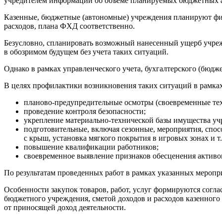
учредителем информации об объеме планируемых бюджетных 
Казенные, бюджетные (автономные) учреждения планируют фина
расходов, плана ФХД соответственно.
Безусловно, спланировать возможный нанесенный ущерб учреж
в обозримом будущем без учета таких ситуаций.
Однако в рамках управленческого учета, бухгалтерского (бюдже
В целях профилактики возникновения таких ситуаций в рамках
планово-предупредительные осмотры (своевременные тех
проведение контроля безопасности;
укрепление материально-технической базы имущества учре
подготовительные, включая сезонные, мероприятия, спосо
с крыш, установка мягкого покрытия в игровых зонах и т. 
повышение квалификации работников;
своевременное выявление признаков обесценения активо
По результатам проведенных работ в рамках указанных меропр
Особенности закупок товаров, работ, услуг формируются согл
бюджетного учреждения, сметой доходов и расходов казенного
от приносящей доход деятельности.