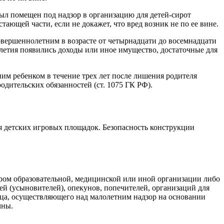
был помещен под надзор в организацию для детей-сирот
стающей части, если не докажет, что вред возник не по ее вине.
овершеннолетним в возрасте от четырнадцати до восемнадцати
летия появились доходы или иное имущество, достаточные для
им ребенком в течение трех лет после лишения родителя
одительских обязанностей (ст. 1075 ГК РФ).
 детских игровых площадок. Безопасность конструкции
ром образовательной, медицинской или иной организации либо
ей (усыновителей), опекунов, попечителей, организаций для
лица, осуществляющего над малолетним надзор на основании
чны.