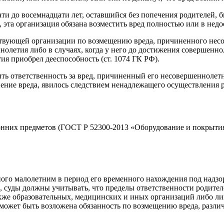
ти до восемнадцати лет, оставшийся без попечения родителей, 
, эта организация обязана возместить вред полностью или в недо
тствующей организации по возмещению вреда, причиненного нес
олетия либо в случаях, когда у него до достижения совершенно
ия приобрел дееспособность (ст. 1074 ГК РФ).
ть ответственность за вред, причиненный его несовершеннолетн
ение вреда, явилось следствием ненадлежащего осуществления р
ронних предметов (ГОСТ Р
52300-2013
«Оборудование и покрытия
ого малолетним в период его временного нахождения под надзо
, суды должны учитывать, что пределы ответственности родител
 также образовательных, медицинских и иных организаций либо 
а может быть возложена обязанность по возмещению вреда, разли