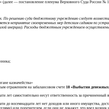
 (далее — постановление пленума Верховного Суда России № 1)
лях. По решению суда бюджетному учреждению следует возмести
яется непринятие своевременных мер детским садиком по устран
 силой инерции). Расходы бюджетным учреждением осуществлены
нника;
гане казначейства»
ным отражением на забалансовом счете
18 «Выбытия денежных 
ати лет самостоятельно несут ответственность за причиненный 
цати до восемнадцати лет нет доходов или иного имущества, дос
лями) или попечителем, если они не докажут, что вред возник н