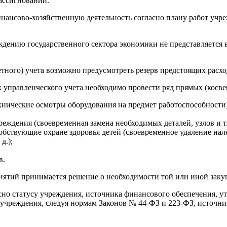
ассигнований.
нсово-хозяйственную деятельность согласно плану работ учреж
дению государственного сектора экономики не представляется
тного) учета возможно преду­смотреть резерв предстоящих расхо
 управленческого учета необходимо провести ряд прямых (косве
нические осмотры оборудования на предмет работоспособности)
ждения (своевременная замена необходимых деталей, узлов и т. 
бствующие охране здоровья детей (своевременное удаление налед
д.);
в.
иятий принимается решение о необходимости той или иной заку
асно статусу учреждения, источника финансового обеспечения, 
 учреждения, следуя нормам Законов № 44‑ФЗ и 223‑ФЗ, источн