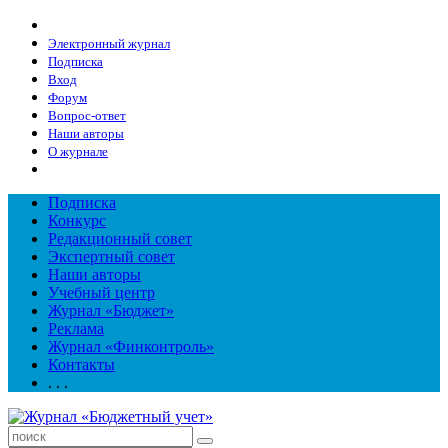
Электронный журнал
Подписка
Вход
Форум
Вопрос-ответ
Наши авторы
О журнале
Подписка
Конкурс
Редакционный совет
Экспертный совет
Наши авторы
Учебный центр
Журнал «Бюджет»
Реклама
Журнал «Финконтроль»
Контакты
. . .