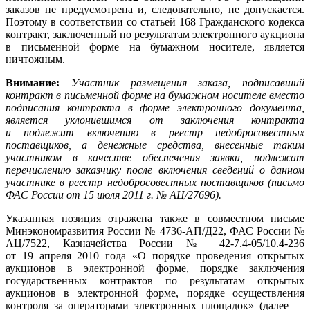
заказов не предусмотрена и, следовательно, не допускается.
Поэтому в соответствии со статьей 168 Гражданского кодекса
контракт, заключенный по результатам электронного аукциона
в письменной форме на бумажном носителе, является
ничтожным.
Внимание:
Участник размещения заказа, подписавший
контракт в письменной форме на бумажном носителе вместо
подписания контракта в форме электронного документа,
является уклонившимся от заключения контракта
и подлежит включению в реестр недобросовестных
поставщиков, а денежные средства, внесенные таким
участником в качестве обеспечения заявки, подлежат
перечислению заказчику после включения сведений о данном
участнике в реестр недобросовестных поставщиков (письмо
ФАС России от 15 июля 2011 г. № АЦ/27696).
Указанная позиция отражена также в совместном письме
Мин­экономразвития России № 4736-АП/Д22, ФАС России №
АЦ/7522, Казначейства России № 42-7.4-05/10.4-236
от 19 апреля 2010 года «О порядке проведения открытых
аукционов в электронной форме, порядке заключения
государственных контрактов по результатам открытых
аукционов в электронной форме, порядке осуществления
контроля за операторами электронных площадок» (далее —