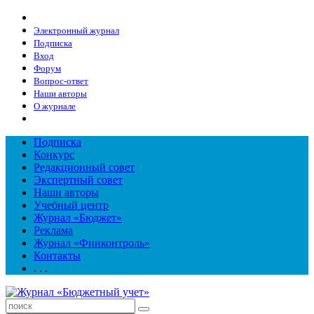
Электронный журнал
Подписка
Вход
Форум
Вопрос-ответ
Наши авторы
О журнале
Подписка
Конкурс
Редакционный совет
Экспертный совет
Наши авторы
Учебный центр
Журнал «Бюджет»
Реклама
Журнал «Финконтроль»
Контакты
. . .