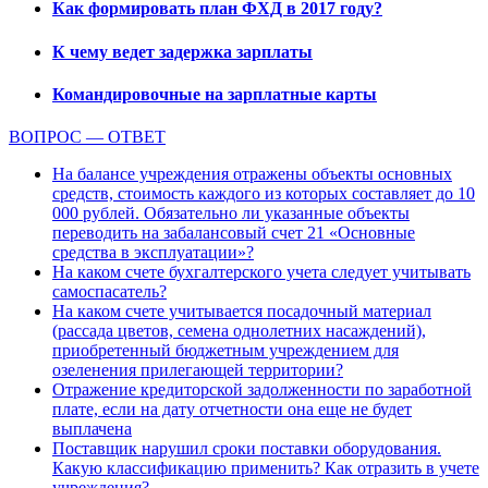
Как формировать план ФХД в 2017 году?
К чему ведет задержка зарплаты
Командировочные на зарплатные карты
ВОПРОС — ОТВЕТ
На балансе учреждения отражены объекты основных
средств, стоимость каждого из которых составляет до 10
000 рублей. Обязательно ли указанные объекты
переводить на забалансовый счет 21 «Основные
средства в эксплуатации»?
На каком счете бухгалтерского учета следует учитывать
самоспасатель?
На каком счете учитывается посадочный материал
(рассада цветов, семена однолетних насаждений),
приобретенный бюджетным учреждением для
озеленения прилегающей территории?
Отражение кредиторской задолженности по заработной
плате, если на дату отчетности она еще не будет
выплачена
Поставщик нарушил сроки поставки оборудования.
Какую классификацию применить? Как отразить в учете
учреждения?