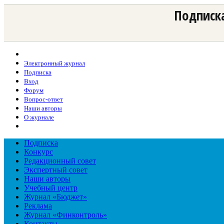
Подписка
Электронный журнал
Подписка
Вход
Форум
Вопрос-ответ
Наши авторы
О журнале
Подписка
Конкурс
Редакционный совет
Экспертный совет
Наши авторы
Учебный центр
Журнал «Бюджет»
Реклама
Журнал «Финконтроль»
Контакты