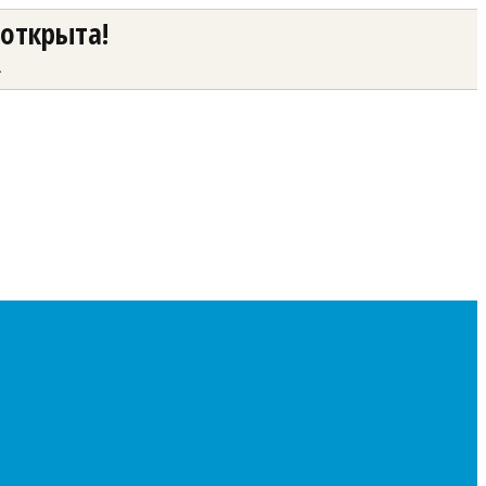
 открыта!
а