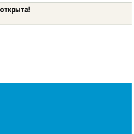
 открыта!
а