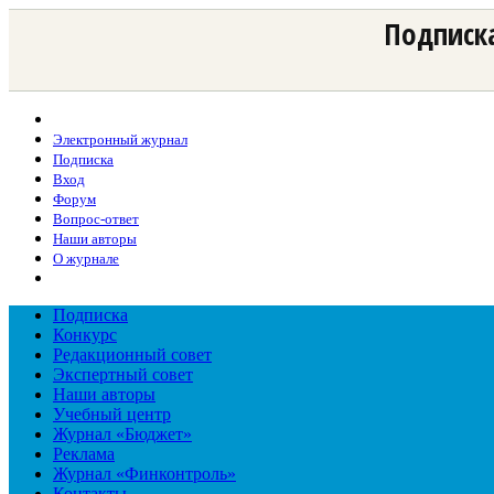
Подписка
Электронный журнал
Подписка
Вход
Форум
Вопрос-ответ
Наши авторы
О журнале
Подписка
Конкурс
Редакционный совет
Экспертный совет
Наши авторы
Учебный центр
Журнал «Бюджет»
Реклама
Журнал «Финконтроль»
Контакты