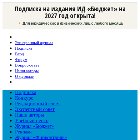
Подписка на издания ИД «Бюджет» на
2027 год открыта!
Для юридических и физических лиц с любого месяца
Электронный журнал
Подписка
Вход
Форум
Вопрос-ответ
Наши авторы
О журнале
Подписка
Конкурс
Редакционный совет
Экспертный совет
Наши авторы
Учебный центр
Журнал «Бюджет»
Реклама
Журнал «Финконтроль»