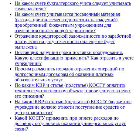
На каком счете бухгалтерского учета следует учитывать
самоспасатель?
На каком счете учитывается посадочный материал
(рассада цветов, семена однолетних насаждений),
приобретенный бюджетным учреждением для
озеленения прилегающей территории?
Отражение кредиторской задолженности по заработной
плате, если на дату отчетности она еще не будет
выплачена
Поставщик нарушил сроки поставки оборудования.
Какую классификацию применить? Как отразить в учете
учреждения?
Просим разъяснить порядок отражения операций по
долгосрочным договорам об оказании платных
образовательных услуг.
По каким КВР и статье (подстатье) КОСГУ оплатить
техническую экспертизу объекта, проведенную в целях
его списания?
На какие КВР и статью (подстатью) КОСГУ бюджетное
учреждение должно отнести поступление средств от
центра занятости?
Какой КОСГУ применять при оплате расходов по
договору об условиях оказания универсальных услуг
связи?