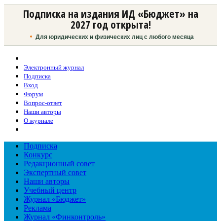
Подписка на издания ИД «Бюджет» на
2027 год открыта!
Для юридических и физических лиц с любого месяца
Электронный журнал
Подписка
Вход
Форум
Вопрос-ответ
Наши авторы
О журнале
Подписка
Конкурс
Редакционный совет
Экспертный совет
Наши авторы
Учебный центр
Журнал «Бюджет»
Реклама
Журнал «Финконтроль»