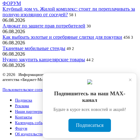
ФОРУМ
Клубный дом vs. Жилой комплекс: стоит ли переплачивать за
полную изоляцию от соседей?
58
1
06.08.2026
Адвокат по защите прав потребителей
30
06.08.2026
Как выбрать золотые и серебряные слитки для покупки
456
3
06.08.2026
Тканевые мобильные стенды
49
2
06.08.2026
Нужно закупить канцелярские товары
44
2
06.08.2026
© 2026 Информационный продукт «Бюджетный учет» информационного
×
агентства «Бюджет-Медиа»
Пользовательское соглашение
Подпишитесь на наш МАХ-
канал
Подписка
Реклама
Будьте в курсе всех новостей и акций!
Наши партнеры
Контакты
Календарь событий
Подписаться
Форум
Об издательстве