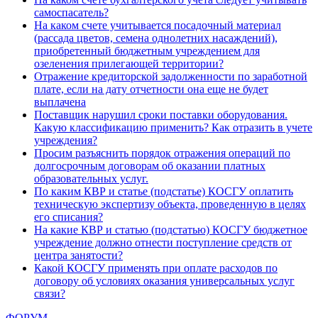
самоспасатель?
На каком счете учитывается посадочный материал
(рассада цветов, семена однолетних насаждений),
приобретенный бюджетным учреждением для
озеленения прилегающей территории?
Отражение кредиторской задолженности по заработной
плате, если на дату отчетности она еще не будет
выплачена
Поставщик нарушил сроки поставки оборудования.
Какую классификацию применить? Как отразить в учете
учреждения?
Просим разъяснить порядок отражения операций по
долгосрочным договорам об оказании платных
образовательных услуг.
По каким КВР и статье (подстатье) КОСГУ оплатить
техническую экспертизу объекта, проведенную в целях
его списания?
На какие КВР и статью (подстатью) КОСГУ бюджетное
учреждение должно отнести поступление средств от
центра занятости?
Какой КОСГУ применять при оплате расходов по
договору об условиях оказания универсальных услуг
связи?
ФОРУМ