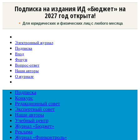
Подписка на издания ИД «Бюджет» на
2027 год открыта!
Для юридических и физических лиц с любого месяца
Электронный журнал
Подписка
Вход
Форум
Вопрос-ответ
Наши авторы
О журнале
Подписка
Конкурс
Редакционный совет
Экспертный совет
Наши авторы
Учебный центр
Журнал «Бюджет»
Реклама
Журнал «Финконтроль»