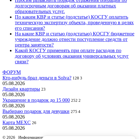
Просим разъяснить порядок отражения операций по
долгосрочным договорам об оказании платных
образовательных услуг.
По каким КВР и статье (подстатье) КОСГУ оплатить
техническую экспертизу объекта, проведенную в целях
его списания?
На какие КВР и статью (подстатью) КОСГУ бюджетное
учреждение должно отнести поступление средств от
центра занятости?
Какой КОСГУ применять при оплате расходов по
договору об условиях оказания универсальных услуг
связи?
ФОРУМ
Кто-нибудь брал деньги в Solva?
128
3
05.08.2026
Дизайн квартиры
23
05.08.2026
Украшение в подарок до 15 000
252
2
05.08.2026
Выбираю подарок для девушки
275
4
05.08.2026
Карта MEXC
26
05.08.2026
© 2026 Информационный продукт «Бюджетный учет» информационного