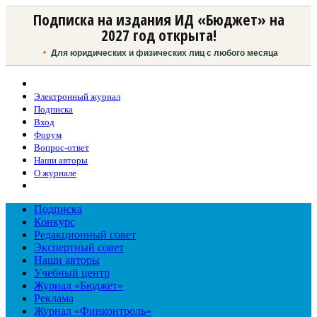
Подписка на издания ИД «Бюджет» на
2027 год открыта!
Для юридических и физических лиц с любого месяца
Электронный журнал
Подписка
Вход
Форум
Вопрос-ответ
Наши авторы
О журнале
Подписка
Конкурс
Редакционный совет
Экспертный совет
Наши авторы
Учебный центр
Журнал «Бюджет»
Реклама
Журнал «Финконтроль»