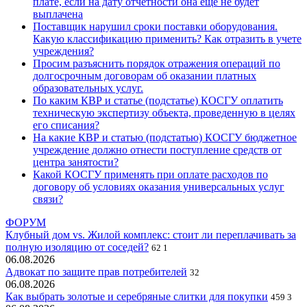
плате, если на дату отчетности она еще не будет
выплачена
Поставщик нарушил сроки поставки оборудования.
Какую классификацию применить? Как отразить в учете
учреждения?
Просим разъяснить порядок отражения операций по
долгосрочным договорам об оказании платных
образовательных услуг.
По каким КВР и статье (подстатье) КОСГУ оплатить
техническую экспертизу объекта, проведенную в целях
его списания?
На какие КВР и статью (подстатью) КОСГУ бюджетное
учреждение должно отнести поступление средств от
центра занятости?
Какой КОСГУ применять при оплате расходов по
договору об условиях оказания универсальных услуг
связи?
ФОРУМ
Клубный дом vs. Жилой комплекс: стоит ли переплачивать за
полную изоляцию от соседей?
62
1
06.08.2026
Адвокат по защите прав потребителей
32
06.08.2026
Как выбрать золотые и серебряные слитки для покупки
459
3