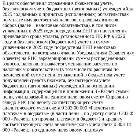
В целях обеспечения отражения в бюджетном учете,
бухгалтерском учете бюджетных (автономных) учреждений за
2025 год данных о принятых (исполненных) обязательствах
по уплате имущественных налогов, страховых взносов,
сборов (далее – налоговые обязательства), в том числе
уплаченных в 2025 году посредством ЕНП до наступления
предельного срока уплаты, установленного НК РФ в 2026
году, в бухгалтерском (бюджетном) учете на сумму
уплаченных в 2025 году посредством ЕНП налоговых
обязательств, по которым согласно Уведомлениям (Заявлениям
о зачете) на ЕНС зарезервированы суммы распределенных
взносов, налогов, отражается уменьшение расчетов по
налоговым обязательствам (в том числе по расчетам по
начисленной сумме пени, отраженной в бюджетном учете
получателей средств бюджета, бухгалтерском учете
бюджетных (автономных) учреждений на основании
информации, содержащейся в приложении 3 «Расчет суммы
пени, учитываемой на едином налоговом счете» Справки о
сальдо ЕНС) по дебету соответствующего счета
аналитического учета счета 0 303 00 000 «Расчеты по
платежам в бюджеты» (в части пени – по дебету счета 0 303 05
000 «Расчеты по прочим платежам в бюджет») и кредиту
соответствующего счета аналитического учета счета 0 303 14
000 «Расчеты по единому налоговому платежу».