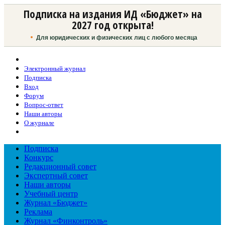
Подписка на издания ИД «Бюджет» на
2027 год открыта!
Для юридических и физических лиц с любого месяца
Электронный журнал
Подписка
Вход
Форум
Вопрос-ответ
Наши авторы
О журнале
Подписка
Конкурс
Редакционный совет
Экспертный совет
Наши авторы
Учебный центр
Журнал «Бюджет»
Реклама
Журнал «Финконтроль»