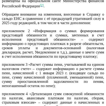
размещены на официальном сайте Министерства финансов
[2]
Российской Федерации
.
Обращаем внимание на изменения, внесенные в Справку о
сальдо ЕНС в сравнении с её предыдущей утратившей силу в
2025 году редакцией, в том числе в части дополнения:
приложением 2 «Информация о суммах формирования
предстоящей обязанности и суммах, зачтенных в счет
исполнения предстоящей обязанности» – содержит
информацию о предстоящих платежах в разрезе обязательств,
сроков уплаты и документов-оснований (налоговая
декларация, расчет, Уведомление и т.д.), данные о зачете сумм
в счет исполнения обязанности по предстоящему платежу;
приложением 3 «Расчет суммы пени, учитываемой на едином
налоговом счете» – содержит информацию о расчете суммы
пени, начисленной с 1 января 2023 г. (входящее сальдо по
пене, сумму начисленной (уплаченной, уменьшенной) пени,
сумму приостановленной задолженности по пеням,
непогашенный остаток по пене);
приложением 4 «Детализация сумм совокупной обязанности
по налогам, авансовым платежам по налогам, сборам,
страховым взносам» – содержит данные о начисленных и