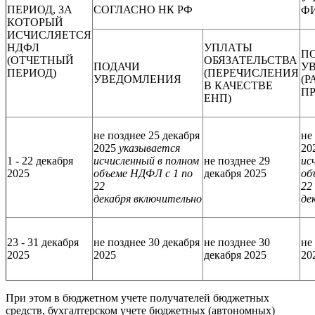
ПЕРИОД, ЗА
СОГЛАСНО НК РФ
Ф
КОТОРЫЙ
ИСЧИСЛЯЕТСЯ
НДФЛ
УПЛАТЫ
П
(ОТЧЕТНЫЙ
ОБЯЗАТЕЛЬСТВА
ПОДАЧИ
У
ПЕРИОД)
(ПЕРЕЧИСЛЕНИЯ
УВЕДОМЛЕНИЯ
(Р
В КАЧЕСТВЕ
П
ЕНП)
не позднее 25 декабря
не
2025
указывается
20
1 - 22 декабря
исчисленный в полном
не позднее 29
ис
2025
объеме НДФЛ с 1 по
декабря 2025
об
22
22
декабря включительно
де
23 - 31 декабря
не позднее 30 декабря
не позднее 30
не
2025
2025
декабря 2025
20
При этом в бюджетном учете получателей бюджетных
средств, бухгалтерском учете бюджетных (автономных)