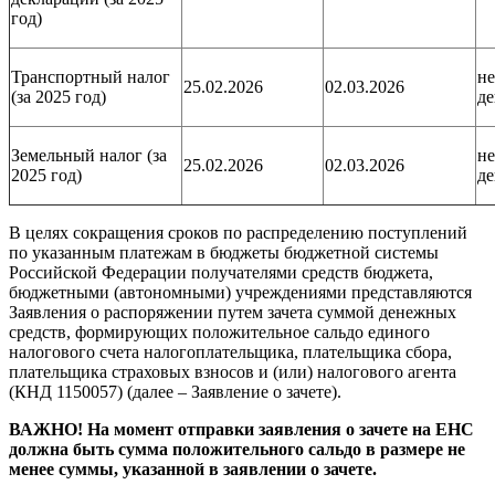
год)
Транспортный налог
не
25.02.2026
02.03.2026
(за 2025 год)
де
Земельный налог (за
не
25.02.2026
02.03.2026
2025 год)
де
В целях сокращения сроков по распределению поступлений
по указанным платежам в бюджеты бюджетной системы
Российской Федерации получателями средств бюджета,
бюджетными (автономными) учреждениями представляются
Заявления о распоряжении путем зачета суммой денежных
средств, формирующих положительное сальдо единого
налогового счета налогоплательщика, плательщика сбора,
плательщика страховых взносов и (или) налогового агента
(КНД 1150057) (далее – Заявление о зачете).
ВАЖНО! На момент отправки заявления о зачете на ЕНС
должна быть сумма положительного сальдо в размере не
менее суммы, указанной в заявлении о зачете.