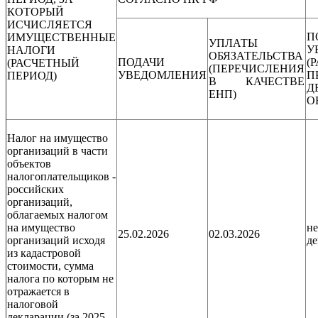
КОТОРЫЙ
ИСЧИСЛЯЕТСЯ
П
ИМУЩЕСТВЕННЫЕ
УПЛАТЫ
У
НАЛОГИ
ОБЯЗАТЕЛЬСТВА
ПОДАЧИ
(
(РАСЧЕТНЫЙ
(ПЕРЕЧИСЛЕНИЯ
УВЕДОМЛЕНИЯ
П
ПЕРИОД)
В КАЧЕСТВЕ
Д
ЕНП)
О
Налог на имущество
организаций в части
объектов
налогоплательщиков -
российских
организаций,
облагаемых налогом
на имущество
не
25.02.2026
02.03.2026
организаций исходя
де
из кадастровой
стоимости, сумма
налога по которым не
отражается в
налоговой
декларации (за 2025