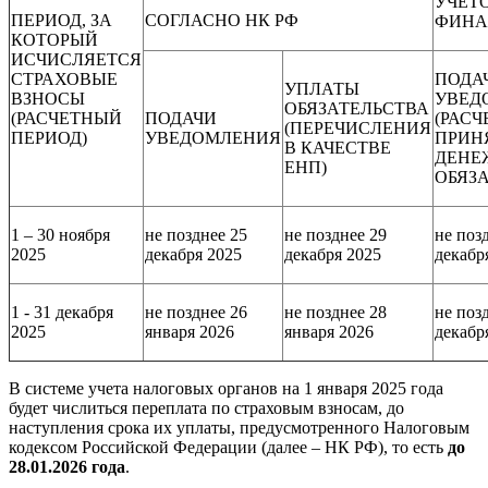
УЧЕТ
ПЕРИОД, ЗА
СОГЛАСНО НК РФ
ФИНА
КОТОРЫЙ
ИСЧИСЛЯЕТСЯ
СТРАХОВЫЕ
ПОДА
УПЛАТЫ
ВЗНОСЫ
УВЕД
ОБЯЗАТЕЛЬСТВА
(РАСЧЕТНЫЙ
ПОДАЧИ
(РАСЧ
(ПЕРЕЧИСЛЕНИЯ
ПЕРИОД)
УВЕДОМЛЕНИЯ
ПРИН
В КАЧЕСТВЕ
ДЕНЕ
ЕНП)
ОБЯЗ
1 – 30 ноября
не позднее 25
не позднее 29
не поз
2025
декабря 2025
декабря 2025
декабр
1 - 31 декабря
не позднее 26
не позднее 28
не поз
2025
января 2026
января 2026
декабр
В системе учета налоговых органов на 1 января 2025 года
будет числиться переплата по страховым взносам, до
наступления срока их уплаты, предусмотренного Налоговым
кодексом Российской Федерации (далее – НК РФ), то есть
до
28.01.2026 года
.