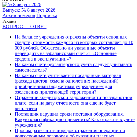
Выпуск: № 8 август 2026
Архив номеров
Подписка
Реклама
ВОПРОС — ОТВЕТ
На балансе учреждения отражены объекты основных
средств, стоимость каждого из которых составляет до 10
000 рублей. Обязательно ли указанные объекты
переводить на забалансовый счет 21 «Основные
средства в эксплуатации»?
На каком счете бухгалтерского учета следует учитывать
самоспасатель?
На каком счете учитывается посадочный материал
(рассада цветов, семена однолетних насаждений),
приобретенный бюджетным учреждением для
озеленения прилегающей территории?
Отражение кредиторской задолженности по заработной
плате, если на дату отчетности она еще не будет
выплачена
Поставщик нарушил сроки поставки оборудования.
Какую классификацию применить? Как отразить в учете
учреждения?
Просим разъяснить порядок отражения операций по
долгосрочным договорам об оказании платных