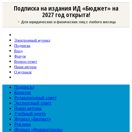
Подписка на издания ИД «Бюджет» на
2027 год открыта!
Для юридических и физических лиц с любого месяца
Электронный журнал
Подписка
Вход
Форум
Вопрос-ответ
Наши авторы
О журнале
Подписка
Конкурс
Редакционный совет
Экспертный совет
Наши авторы
Учебный центр
Журнал «Бюджет»
Реклама
Журнал «Финконтроль»