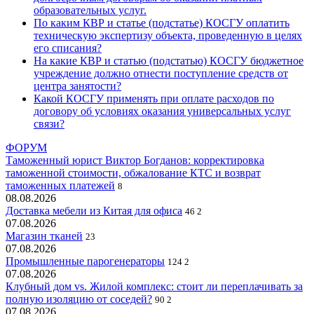
образовательных услуг.
По каким КВР и статье (подстатье) КОСГУ оплатить
техническую экспертизу объекта, проведенную в целях
его списания?
На какие КВР и статью (подстатью) КОСГУ бюджетное
учреждение должно отнести поступление средств от
центра занятости?
Какой КОСГУ применять при оплате расходов по
договору об условиях оказания универсальных услуг
связи?
ФОРУМ
Таможенный юрист Виктор Богданов: корректировка
таможенной стоимости, обжалование КТС и возврат
таможенных платежей
8
08.08.2026
Доставка мебели из Китая для офиса
46
2
07.08.2026
Магазин тканей
23
07.08.2026
Промышленные парогенераторы
124
2
07.08.2026
Клубный дом vs. Жилой комплекс: стоит ли переплачивать за
полную изоляцию от соседей?
90
2
07.08.2026