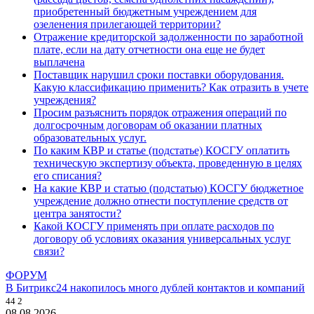
приобретенный бюджетным учреждением для
озеленения прилегающей территории?
Отражение кредиторской задолженности по заработной
плате, если на дату отчетности она еще не будет
выплачена
Поставщик нарушил сроки поставки оборудования.
Какую классификацию применить? Как отразить в учете
учреждения?
Просим разъяснить порядок отражения операций по
долгосрочным договорам об оказании платных
образовательных услуг.
По каким КВР и статье (подстатье) КОСГУ оплатить
техническую экспертизу объекта, проведенную в целях
его списания?
На какие КВР и статью (подстатью) КОСГУ бюджетное
учреждение должно отнести поступление средств от
центра занятости?
Какой КОСГУ применять при оплате расходов по
договору об условиях оказания универсальных услуг
связи?
ФОРУМ
В Битрикс24 накопилось много дублей контактов и компаний
44
2
08.08.2026