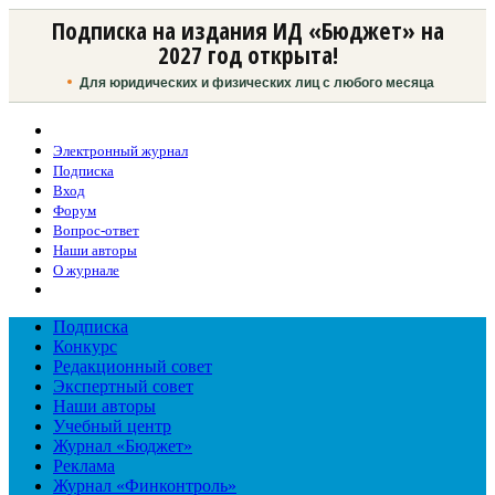
Подписка на издания ИД «Бюджет» на
2027 год открыта!
Для юридических и физических лиц с любого месяца
Электронный журнал
Подписка
Вход
Форум
Вопрос-ответ
Наши авторы
О журнале
Подписка
Конкурс
Редакционный совет
Экспертный совет
Наши авторы
Учебный центр
Журнал «Бюджет»
Реклама
Журнал «Финконтроль»