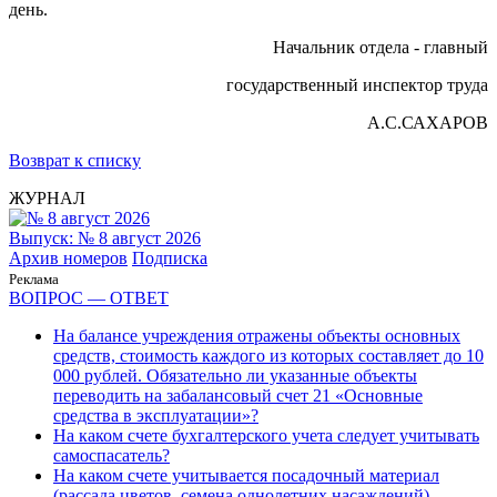
день.
Начальник отдела - главный
государственный инспектор труда
А.С.САХАРОВ
Возврат к списку
ЖУРНАЛ
Выпуск: № 8 август 2026
Архив номеров
Подписка
Реклама
ВОПРОС — ОТВЕТ
На балансе учреждения отражены объекты основных
средств, стоимость каждого из которых составляет до 10
000 рублей. Обязательно ли указанные объекты
переводить на забалансовый счет 21 «Основные
средства в эксплуатации»?
На каком счете бухгалтерского учета следует учитывать
самоспасатель?
На каком счете учитывается посадочный материал
(рассада цветов, семена однолетних насаждений),