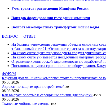
Учет грантов: разъяснения Минфина России
Порядок формирования госзадания изменили
Возврат межбюджетных трансфертов: новые коды
ВОПРОС — ОТВЕТ
На балансе учреждения отражены объекты основных средс
забалансовый счет 21 «Основные средства в эксплуатаци
На каком счете бухгалтерского учета следует учитывать с
На каком счете учитывается посадочный материал (расс
Отражение кредиторской задолженности по заработной пла
Поставщик нарушил сроки поставки оборудования. Какую
ФОРУМ
Клубный дом vs. Жилой комплекс: стоит ли переплачивать за 
06.08.2026
Адвокат по защите прав потребителей
30
06.08.2026
Как выбрать золотые и серебряные слитки для покупки
456
3
06.08.2026
Тканевые мобильные стенды
49
2