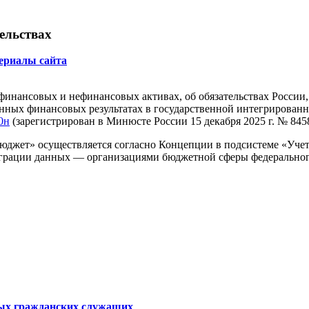
ельствах
ериалы сайта
инансовых и нефинансовых активах, об обязательствах России
ченных финансовых результатах в государственной интегриров
0н
(зарегистрирован в Минюсте России 15 декабря 2025 г. № 845
жет» осуществляется согласно Концепции в подсистеме «Учет и
еграции данных — организациями бюджетной сферы федеральног
ьных гражданских служащих