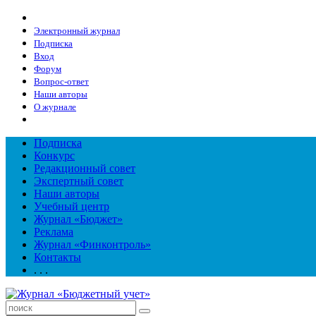
Электронный журнал
Подписка
Вход
Форум
Вопрос-ответ
Наши авторы
О журнале
Подписка
Конкурс
Редакционный совет
Экспертный совет
Наши авторы
Учебный центр
Журнал «Бюджет»
Реклама
Журнал «Финконтроль»
Контакты
. . .