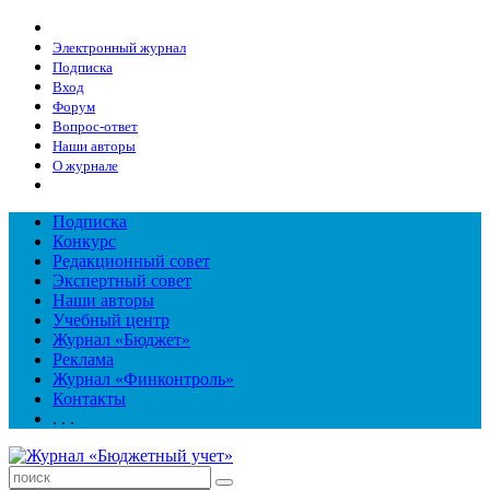
Электронный журнал
Подписка
Вход
Форум
Вопрос-ответ
Наши авторы
О журнале
Подписка
Конкурс
Редакционный совет
Экспертный совет
Наши авторы
Учебный центр
Журнал «Бюджет»
Реклама
Журнал «Финконтроль»
Контакты
. . .