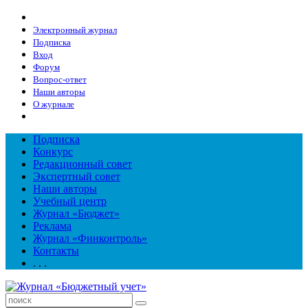
Электронный журнал
Подписка
Вход
Форум
Вопрос-ответ
Наши авторы
О журнале
Подписка
Конкурс
Редакционный совет
Экспертный совет
Наши авторы
Учебный центр
Журнал «Бюджет»
Реклама
Журнал «Финконтроль»
Контакты
. . .