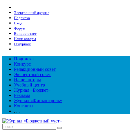
Электронный журнал
Подписка
Вход
Форум
Вопрос-ответ
Наши авторы
О журнале
Подписка
Конкурс
Редакционный совет
Экспертный совет
Наши авторы
Учебный центр
Журнал «Бюджет»
Реклама
Журнал «Финконтроль»
Контакты
. . .