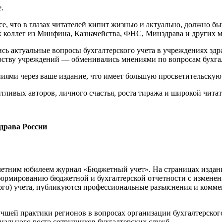
.
се, что в глазах читателей кипит жизнью и актуально, должно б
 коллег из Минфина, Казначейства, ФНС, Минздрава и других м
ись актуальные вопросы бухгалтерского учета в учреждениях зд
ству учреждений — обменивались мнениями по вопросам бухгал
иями через ваше издание, что имеет большую просветительскую
ливых авторов, личного счастья, роста тиража и широкой читат
драва России
летним
юбилеем журнал «Бюджетный учет». На страницах издан
ормированию бюджетной и бухгалтерской отчетности с изменени
ого) учета, публикуются профессиональные разъяснения и комм
учшей практики регионов в вопросах организации бухгалтерског
ального роста сотрудников бухгалтерских служб.