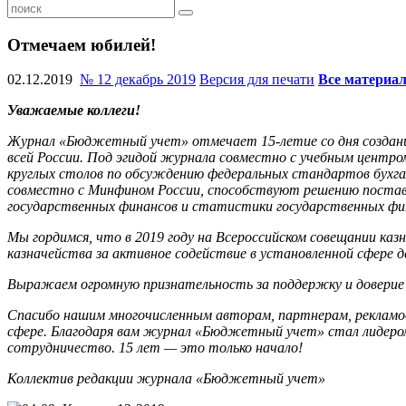
Отмечаем юбилей!
02.12.2019
№ 12 декабрь 2019
Версия для печати
Все материа
Уважаемые коллеги!
Журнал «Бюджетный учет» отмечает
15-летие
со дня создан
всей России. Под эгидой журнала совместно с учебным центр
круглых столов по обсуждению федеральных стандартов бухга
совместно с Минфином России, способствуют решению постав
государственных финансов и статистики государственных фи
Мы гордимся, что в 2019 году на Всероссийском совещании к
казначейства за активное содействие в установленной сфере 
Выражаем огромную признательность за поддержку и доверие ч
Спасибо нашим многочисленным авторам, партнерам, рекламо
сфере. Благодаря вам журнал «Бюджетный учет» стал лидером 
сотрудничество. 15 лет — это только начало!
Коллектив редакции журнала «Бюджетный учет»