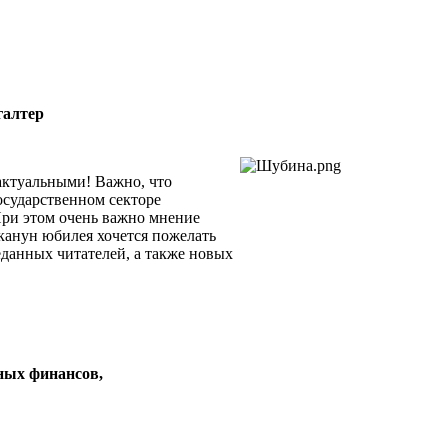
галтер
актуальными! Важно, что
осударственном секторе
При этом очень важно мнение
канун юбилея хочется пожелать
данных читателей, а также новых
нных финансов,