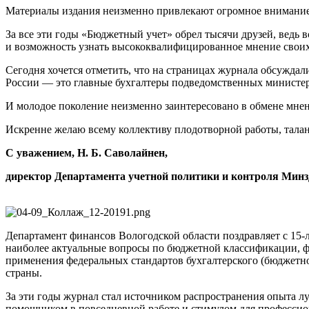
Материалы издания неизменно привлекают огромное внимание
За все эти годы «Бюджетный учет» обрел тысячи друзей, ведь в
и возможность узнать высококвалифицированное мнение своих
Сегодня хочется отметить, что на страницах журнала обсуждал
России — это главные бухгалтеры подведомственных министер
И молодое поколение неизменно заинтересовано в обмене мнен
Искренне желаю всему коллективу плодотворной работы, талант
С уважением, Н. Б. Саволайнен,
директор Департамента учетной политики и контроля Минз
Департамент финансов Вологодской области поздравляет с
15-
наиболее актуальные вопросы по бюджетной классификации, ф
применения федеральных стандартов бухгалтерского (бюджетн
страны.
За эти годы журнал стал источником распространения опыта л
помощником в повседневной работе и стимулом для профессион