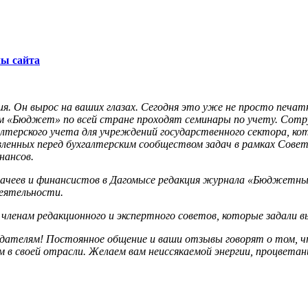
лы сайта
ия. Он вырос на ваших глазах. Сегодня это уже не просто печа
ом «Бюджет» по всей стране проходят семинары по учету. Сот
лтерского учета для учреждений государственного сектора, к
ленных перед бухгалтерским сообществом задач в рамках Сове
нансов.
азначеев и финансистов в Дагомысе редакция журнала «Бюджетн
деятельности.
ленам редакционного и экспертного советов, которые задали в
дателям! Постоянное общение и ваши отзывы говорят о том, ч
в своей отрасли. Желаем вам неиссякаемой энергии, процветан