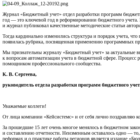
Журнал «Бюджетный учет» отдел разработки программ бюджетн
год — это ключевой год в реформировании бюджетного учета.
и журнал публиковал качественные методические статьи автор
Тогда кардинально изменились структура и порядок учета, чт
появилась рубрика, посвященная применению программных про
Мы признательны журналу «Бюджетный учет» за актуальные вы
к вопросам автоматизации учета в бюджетной сфере. Процесс 
помощником профессионального сообщества.
К. В. Сергеева,
руководитель
отдела разработки программ бюджетного уче
Уважаемые коллеги!
От лица компании «Кейсистемс» и от себя лично поздравляю 
За прошедшие 15 лет очень многое менялось в бюджетном зако
и составлению отчетности. Неизменным оставалось одно — то,
реформах и о практике работы регионов является издание «Бю