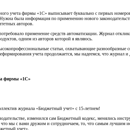
ого учета фирмы «1С» выписывает буквально с первых номеров
 Нужна была информация по применению нового законодательст
итетных авторов.
о потребовало применение средств автоматизации. Журнал откли
дуктов, одним из авторов которой я являюсь.
сокопрофессиональные статьи, охватывающие разнообразные сф
реформирования учета продолжается, мы надеемся, что журнал и
та фирмы «1С»
коллектив журнала «Бюджетный учет» с
15-летием!
нодательстве, изменился сам Бюджетный кодекс, менялись инст
 что мы с вами дружим и сотрудничаем, то, что самым лучшим 
джетный учет».