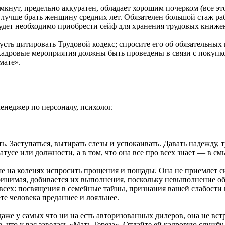
кнут, предельно аккуратен, обладает хорошим почерком (все это
лучше брать женщину средних лет. Обязателен большой стаж ра
удет необходимо приобрести сейф для хранения трудовых книже
ть цитировать Трудовой кодекс; спросите его об обязательных 
 кадровые мероприятия должны быть проведены в связи с покуп
мате».
енеджер по персоналу, психолог.
ь. Заступаться, вытирать слезы и успокаивать. Давать надежду,
тусе или должности, а в том, что она все про всех знает — в см
ше на коленях испросить прощения и пощады. Она не приемлет с
ринимая, добивается их выполнения, поскольку невыполнение об
от всех: посвящения в семейные тайны, признания вашей слабости
ете человека преданнее и лояльнее.
же у самых что ни на есть авторизованных дилеров, она не вст
, что у вас завелась «Мать Тереза». Отдайте ей кадровую службу,