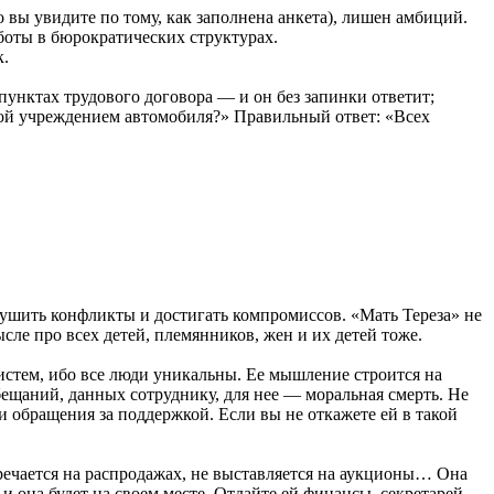
 вы увидите по тому, как заполнена анкета), лишен амбиций.
боты в бюрократических структурах.
к.
пунктах трудового договора — и он без запинки ответит;
кой учреждением автомобиля?» Правильный ответ: «Всех
 тушить конфликты и достигать компромиссов. «Мать Тереза» не
ысле про всех детей, племянников, жен и их детей тоже.
истем, ибо все люди уникальны. Ее мышление строится на
ещаний, данных сотруднику, для нее — моральная смерть. Не
 и обращения за поддержкой. Если вы не откажете ей в такой
речается на распродажах, не выставляется на аукционы… Она
 и она будет на своем месте. Отдайте ей финансы, секретарей,