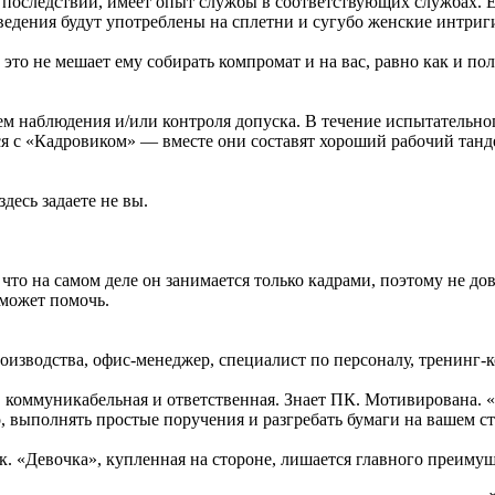
з последствий, имеет опыт службы в соответствующих службах. 
едения будут употреблены на сплетни и сугубо женские интриги 
 это не мешает ему собирать компромат и на вас, равно как и п
ем наблюдения и/или контроля допуска. В течение испытательно
 с «Кадровиком» — вместе они составят хороший рабочий тандем
десь задаете не вы.
то на самом деле он занимается только кадрами, поэтому не дов
может помочь.
оизводства, офис-менеджер, специалист по персоналу, тренинг-
 коммуникабельная и ответственная. Знает ПК. Мотивирована. «Де
, выполнять простые поручения и разгребать бумаги на вашем ст
 «Девочка», купленная на стороне, лишается главного преимущес