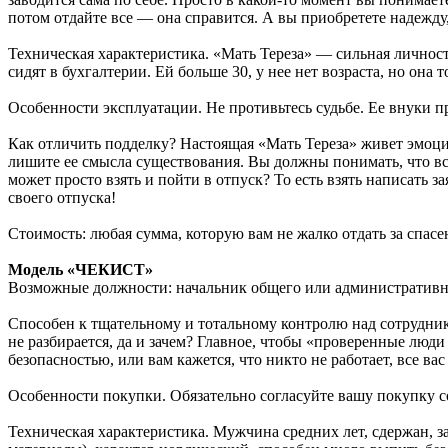
потом отдайте все — она справится. А вы приобретете надежду
Техническая характеристика. «Мать Тереза» — сильная личнос
сидят в бухгалтерии. Ей больше 30, у нее нет возраста, но она т
Особенности эксплуатации. Не противьтесь судьбе. Ее внуки пр
Как отличить подделку? Настоящая «Мать Тереза» живет эмоци
лишите ее смысла существования. Вы должны понимать, что все 
может просто взять и пойти в отпуск? То есть взять написать за
своего отпуска!
Стоимость: любая сумма, которую вам не жалко отдать за спас
Модель «ЧЕКИСТ»
Возможные должности: начальник общего или административног
Способен к тщательному и тотальному контролю над сотрудник
не разбирается, да и зачем? Главное, чтобы «проверенные люд
безопасностью, или вам кажется, что никто не работает, все в
Особенности покупки. Обязательно согласуйте вашу покупку с
Техническая характеристика. Мужчина средних лет, сдержан, з