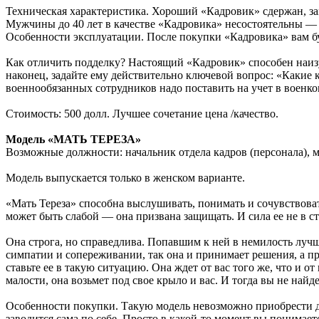
Техническая характеристика. Хороший «Кадровик» сдержан, зам
Мужчины до 40 лет в качестве «Кадровика» несостоятельны — 
Особенности эксплуатации. После покупки «Кадровика» вам б
Как отличить подделку? Настоящий «Кадровик» способен наизус
наконец, задайте ему действительно ключевой вопрос: «Какие
военнообязанных сотрудников надо поставить на учет в военко
Стоимость: 500 долл. Лучшее сочетание цена /качество.
Модель «МАТЬ ТЕРЕЗА»
Возможные должности: начальник отдела кадров (персонала), м
Модель выпускается только в женском варианте.
«Мать Тереза» способна выслушивать, понимать и сочувствоват
может быть слабой — она призвана защищать. И сила ее не в ста
Она строга, но справедлива. Попавшим к ней в немилость луч
симпатии и сопереживании, так она и принимает решения, а п
ставьте ее в такую ситуацию. Она ждет от вас того же, что и 
малости, она возьмет под свое крыло и вас. И тогда вы не найд
Особенности покупки. Такую модель невозможно приобрести да
заводится сама по себе. Просто в какой-то момент вы понимаете