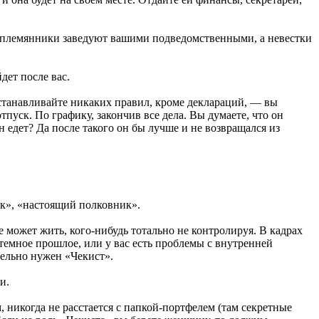
, племянники заведуют вашими подведомственными, а невестки
дет после вас.
станавливайте никаких правил, кроме деклараций, — вы
пуск. По графику, закончив все дела. Вы думаете, что он
он едет? Да после такого он бы лучше и не возвращался из
ик», «настоящий полковник».
может жить, кого-нибудь тотально не контролируя. В кадрах
темное прошлое, или у вас есть проблемы с внутренней
тельно нужен «Чекист».
и.
 никогда не расстается с папкой-портфелем (там секретные