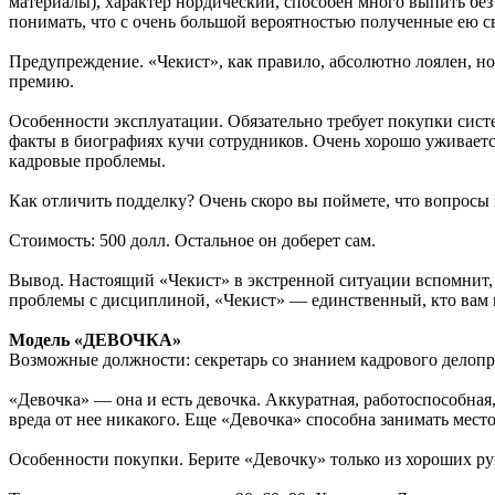
материалы), характер нордический, способен много выпить бе
понимать, что с очень большой вероятностью полученные ею св
Предупреждение. «Чекист», как правило, абсолютно лоялен, но
премию.
Особенности эксплуатации. Обязательно требует покупки сист
факты в биографиях кучи сотрудников. Очень хорошо уживается
кадровые проблемы.
Как отличить подделку? Очень скоро вы поймете, что вопросы з
Стоимость: 500 долл. Остальное он доберет сам.
Вывод. Настоящий «Чекист» в экстренной ситуации вспомнит, ч
проблемы с дисциплиной, «Чекист» — единственный, кто вам 
Модель «ДЕВОЧКА»
Возможные должности: секретарь со знанием кадрового делопр
«Девочка» — она и есть девочка. Аккуратная, работоспособная,
вреда от нее никакого. Еще «Девочка» способна занимать место
Особенности покупки. Берите «Девочку» только из хороших рук.