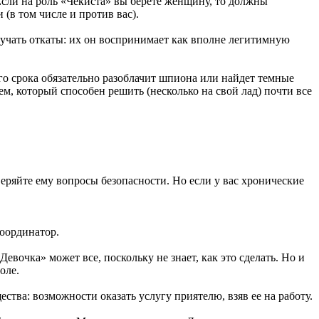
Если на роль «Чекиста» вы берете женщину, то должны
(в том числе и против вас).
олучать откаты: их он воспринимает как вполне легитимную
го срока обязательно разоблачит шпиона или найдет темные
, который способен решить (несколько на свой лад) почти все
еряйте ему вопросы безо­пасности. Но если у вас хронические
координатор.
вочка» может все, поскольку не знает, как это сделать. Но и
оле.
тва: возможности оказать услугу приятелю, взяв ее на работу.