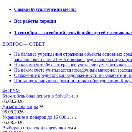
Самый бухгалтерский месяц
Все работы хороши
1 сентября — всеобщий день борьбы детей с ленью, на
ВОПРОС — ОТВЕТ
На балансе учреждения отражены объекты основных средс
забалансовый счет 21 «Основные средства в эксплуатаци
На каком счете бухгалтерского учета следует учитывать с
На каком счете учитывается посадочный материал (расс
Отражение кредиторской задолженности по заработной пла
Поставщик нарушил сроки поставки оборудования. Какую
ФОРУМ
Кто-нибудь брал деньги в Solva?
141
3
05.08.2026
Дизайн квартиры
26
05.08.2026
Украшение в подарок до 15 000
258
2
05.08.2026
Выбираю подарок для девушки
284
4