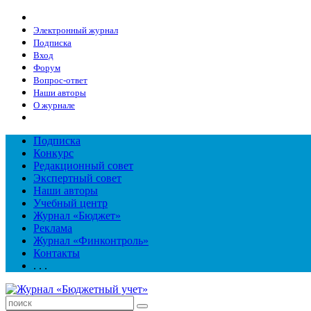
Электронный журнал
Подписка
Вход
Форум
Вопрос-ответ
Наши авторы
О журнале
Подписка
Конкурс
Редакционный совет
Экспертный совет
Наши авторы
Учебный центр
Журнал «Бюджет»
Реклама
Журнал «Финконтроль»
Контакты
. . .