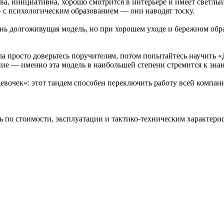
ва, инициативна, хорошо смотрится в интерьере и имеет светлы
 с психологическим образованием — они наводят тоску.
ь долгоживущая модель, но при хорошем уходе и бережном обра
ла просто доверьтесь поручителям, потом попытайтесь научить 
ание — именно эта модель в наибольшей степени стремится к зна
вочек»: этот тандем способен переключить работу всей компан
ь по стоимости, эксплуатации и тактико-техническим характер