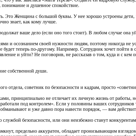
, понимание и душевное спокойствие.
ть. Это Женщина с большой буквы. У нее хорошо устроены дети
очно знает, как кому лучше.
одолжат ваше дело (если оно того стоит). В любом случае она уй
ями и осознанием своей нужности людям, поэтому никогда не у
будет теперь по-другому. Например. Сотрудник хочет пойти в от
явление и уйти? Не поговорив, не рассказав о том, куда и с кем 
ение собственной души.
о отдела, советник по безопасности и кадрам, просто «советн
ами, принципиально не отличает их личную жизнь от работы, не 
и работали под контролем». Если у половины ваших сотрудников 
ас обманывают и уже давно пора навести порядок, — вам действи
о службой безопасности, или они неизбежно станут конкурентам
амкнут, предельно аккуратен, обладает пронизывающим взглядом,