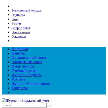
Электронный журнал
Подписка
Вход
Форум
Вопрос-ответ
Наши авторы
О журнале
Подписка
Конкурс
Редакционный совет
Экспертный совет
Наши авторы
Учебный центр
Журнал «Бюджет»
Реклама
Журнал «Финконтроль»
Контакты
. . .