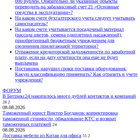
000 рублей. Обязательно ли указанные объекты
переводить на забалансовый счет 21 «Основные
средства в эксплуатации»?
На каком счете бухгалтерского учета следует учитывать
самоспасатель?
На каком счете учитывается посадочный материал
(рассада цветов, семена однолетних насаждений),
приобретенный бюджетным учреждением для
озеленения прилегающей территории?
Отражение кредиторской задолженности по заработной
плате, если на дату отчетности она еще не будет
выплачена
Поставщик нарушил сроки поставки оборудования.
Какую классификацию применить? Как отразить в учете
учреждения?
ФОРУМ
В Битрикс24 накопилось много дублей контактов и компаний
28
2
08.08.2026
Таможенный юрист Виктор Богданов: корректировка
таможенной стоимости, обжалование КТС и возврат
таможенных платежей
24
08.08.2026
Доставка мебели из Китая для офиса
55
2