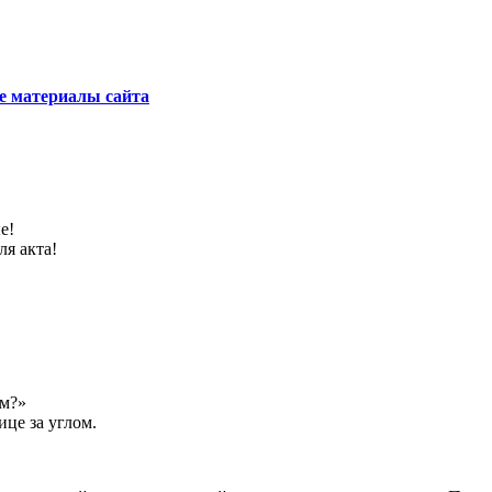
е материалы сайта
е!
ля акта!
ем?»
ице за углом.