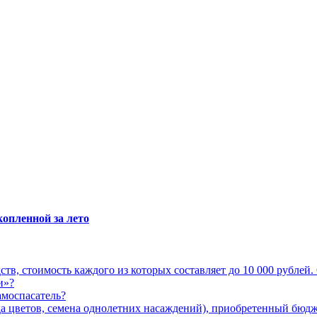
.
копленной за лето
тв, стоимость каждого из которых составляет до 10 000 рублей.
и»?
амоспасатель?
ада цветов, семена однолетних насаждений), приобретенный бю