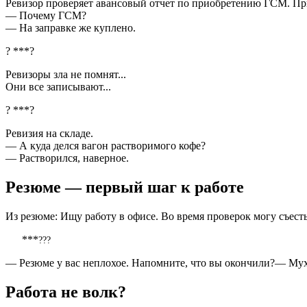
Ревизор проверяет авансовый отчет по приобретению ГСМ. Пр
— Почему ГСМ?
— На заправке же куплено.
? ***?
Ревизоры зла не помнят...
Они все записывают...
? ***?
Ревизия на складе.
— А куда делся вагон растворимого кофе?
— Растворился, наверное.
Резюме — первый шаг к работе
Из резюме: Ищу работу в офисе. Во время проверок могу съес
***
???
— Резюме у вас неплохое. Напомните, что вы окончили?— М
Работа не волк?