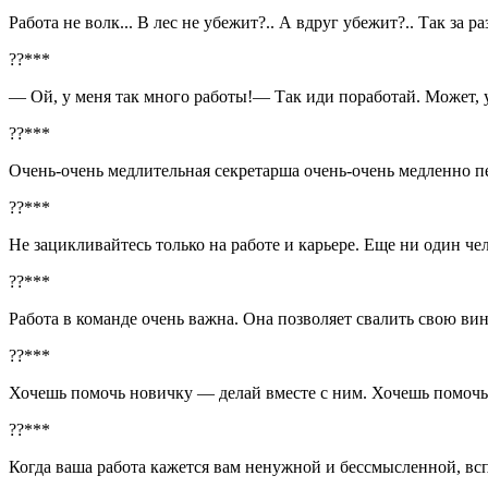
Работа не волк... В лес не убежит?.. А вдруг убежит?.. Так за 
??***
— Ой, у меня так много работы!— Так иди поработай. Может, 
??***
Очень-очень медлительная секретарша очень-очень медленно п
??***
Не зацикливайтесь только на работе и карьере. Еще ни один чел
??***
Работа в команде очень важна. Она позволяет свалить свою вин
??***
Хочешь помочь новичку — делай вместе с ним. Хочешь помочь 
??***
Когда ваша работа кажется вам ненужной и бессмысленной, вс