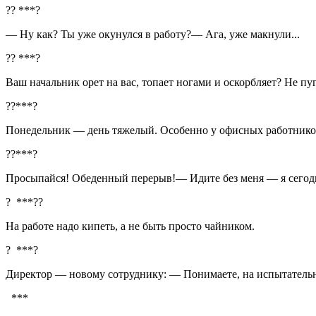
?? ***?
— Ну как? Ты уже окунулся в работу?— Ага, уже макнули...
?? ***?
Ваш начальник орет на вас, топает ногами и оскорбляет? Не п
??***?
Понедельник — день тяжелый. Особенно у офисных работников
??***?
Просыпайся! Обеденный перерыв!— Идите без меня — я сегодня
? ***??
На работе надо кипеть, а не быть просто чайником.
? ***?
Директор — новому сотруднику: — Понимаете, на испытательно
***