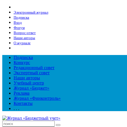
Электронный журнал
Подписка
Вход
Форум
Вопрос-ответ
Наши авторы
О журнале
Подписка
Конкурс
Редакционный совет
Экспертный совет
Наши авторы
Учебный центр
Журнал «Бюджет»
Реклама
Журнал «Финконтроль»
Контакты
. . .