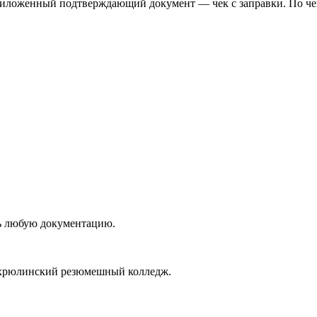
иложенный подтверждающий документ — чек с заправки. По чек
ть любую документацию.
ухрюлинский резюмешный колледж.