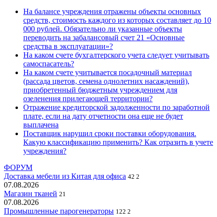
На балансе учреждения отражены объекты основных
средств, стоимость каждого из которых составляет до 10
000 рублей. Обязательно ли указанные объекты
переводить на забалансовый счет 21 «Основные
средства в эксплуатации»?
На каком счете бухгалтерского учета следует учитывать
самоспасатель?
На каком счете учитывается посадочный материал
(рассада цветов, семена однолетних насаждений),
приобретенный бюджетным учреждением для
озеленения прилегающей территории?
Отражение кредиторской задолженности по заработной
плате, если на дату отчетности она еще не будет
выплачена
Поставщик нарушил сроки поставки оборудования.
Какую классификацию применить? Как отразить в учете
учреждения?
ФОРУМ
Доставка мебели из Китая для офиса
42
2
07.08.2026
Магазин тканей
21
07.08.2026
Промышленные парогенераторы
122
2