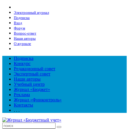
Электронный журнал
Подписка
Вход
Форум
Вопрос-ответ
Наши авторы
О журнале
Подписка
Конкурс
Редакционный совет
Экспертный совет
Наши авторы
Учебный центр
Журнал «Бюджет»
Реклама
Журнал «Финконтроль»
Контакты
. . .